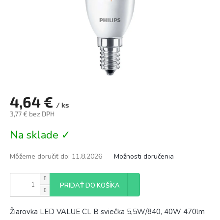
4,64 €
/ ks
3,77 € bez DPH
Jednotková
Na sklade ✓
cena:
Môžeme doručiť do:
11.8.2026
Možnosti doručenia
PRIDAŤ DO KOŠÍKA
Žiarovka LED VALUE CL B sviečka 5,5W/840, 40W 470lm