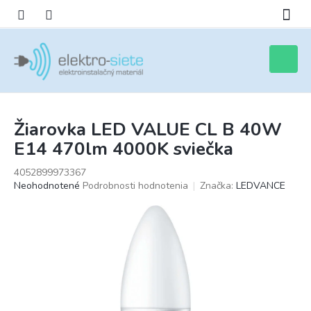
Prejsť
na
obsah
Nákupn
košík
Žiarovka LED VALUE CL B 40W
E14 470lm 4000K sviečka
4052899973367
Priemerné
Neohodnotené
Podrobnosti hodnotenia
Značka:
LEDVANCE
hodnotenie
produktu
je
0,0
z
5
hviezdičiek.