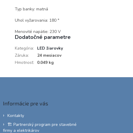
Typ banky: matná
Uhol vyžarovania: 180 °
Menovité napätie: 230 V
Dodatočné parametre
Kategória
:
LED žiarovky
Záruka
:
24 mesiacov
Hmotnosť
:
0.049 kg
Z
á
p
ä
Informácie pre vás
t
i
Kontakty
e
🏗️ Partnerský program pre stavebné
firmy a elektrikárov