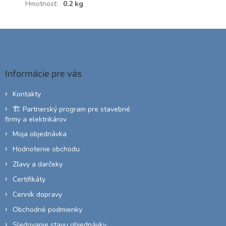
Hmotnosť
:
0.2 kg
Z
á
p
ä
Informácie pre vás
t
i
Kontakty
e
🏗️ Partnerský program pre stavebné
firmy a elektrikárov
Moja objednávka
Hodnotenie obchodu
Zľavy a darčeky
Certifikáty
Cenník dopravy
Obchodné podmienky
Sledovanie stavu objednávky