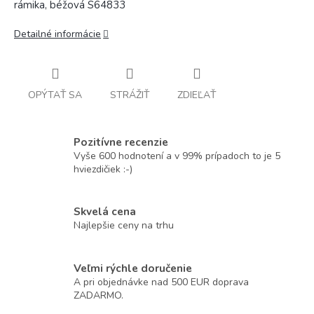
rámika, béžová S64833
Detailné informácie
OPÝTAŤ SA
STRÁŽIŤ
ZDIEĽAŤ
Pozitívne recenzie
Vyše 600 hodnotení a v 99% prípadoch to je 5
hviezdičiek :-)
Skvelá cena
Najlepšie ceny na trhu
Veľmi rýchle doručenie
A pri objednávke nad 500 EUR doprava
ZADARMO.