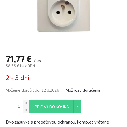
71,77 €
/ ks
58,35 € bez DPH
Jednotková
2 - 3 dni
cena:
Môžeme doručiť do:
12.8.2026
Možnosti doručenia
PRIDAŤ DO KOŠÍKA
Dvojzásuvka s prepäťovou ochranou, komplet vrátane