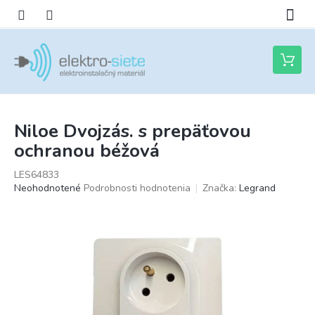
Prejsť
na
obsah
Nákupn
košík
Niloe Dvojzás. s prepäťovou
ochranou béžová
LES64833
Priemerné
Neohodnotené
Podrobnosti hodnotenia
Značka:
Legrand
hodnotenie
produktu
je
0,0
z
5
hviezdičiek.