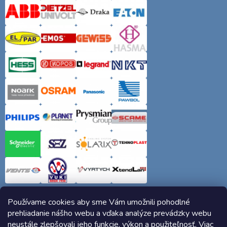
Používame cookies aby sme Vám umožnili pohodlné
prehliadanie nášho webu a vďaka analýze prevádzky webu
neustále zlepšovali jeho funkcie, výkon a použiteľnosť. Viac