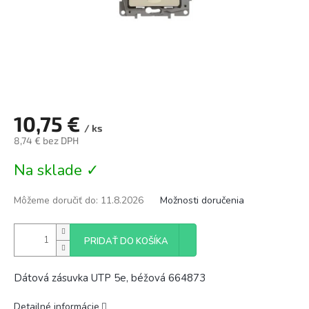
10,75 €
/ ks
8,74 € bez DPH
Jednotková
Na sklade ✓
cena:
Môžeme doručiť do:
11.8.2026
Možnosti doručenia
PRIDAŤ DO KOŠÍKA
Dátová zásuvka UTP 5e, béžová 664873
Detailné informácie