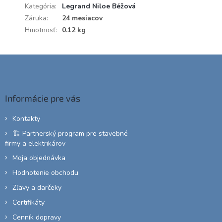
Kategória
:
Legrand Niloe Béžová
Záruka
:
24 mesiacov
Hmotnosť
:
0.12 kg
Z
á
p
ä
Informácie pre vás
t
i
Kontakty
e
🏗️ Partnerský program pre stavebné
firmy a elektrikárov
Moja objednávka
Hodnotenie obchodu
Zľavy a darčeky
Certifikáty
Cenník dopravy