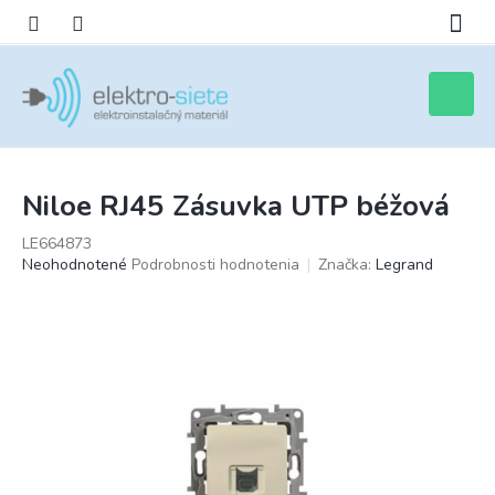
Prejsť
na
obsah
Nákupn
košík
Niloe RJ45 Zásuvka UTP béžová
LE664873
Priemerné
Neohodnotené
Podrobnosti hodnotenia
Značka:
Legrand
hodnotenie
produktu
je
0,0
z
5
hviezdičiek.