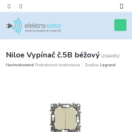
Prejsť
na
obsah
Nákupn
košík
Niloe Vypínač č.5B béžový
LE664802
Priemerné
Neohodnotené
Podrobnosti hodnotenia
Značka:
Legrand
hodnotenie
produktu
je
0,0
z
5
hviezdičiek.