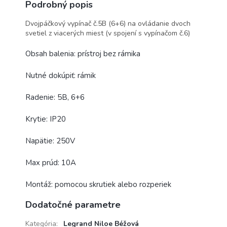
Podrobný popis
Dvojpáčkový vypínač č.5B (6+6) na ovládanie dvoch
svetiel z viacerých miest (v spojení s vypínačom č.6)
Obsah balenia: prístroj bez rámika
Nutné dokúpiť: rámik
Radenie: 5B, 6+6
Krytie: IP20
Napätie: 250V
Max prúd: 10A
Montáž: pomocou skrutiek alebo rozperiek
Dodatočné parametre
Kategória
:
Legrand Niloe Béžová