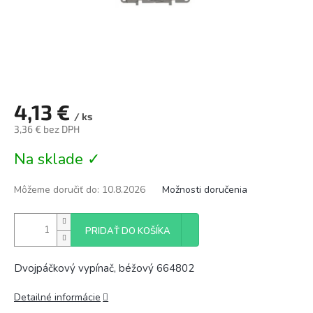
4,13 €
/ ks
3,36 € bez DPH
Jednotková
Na sklade ✓
cena:
Môžeme doručiť do:
10.8.2026
Možnosti doručenia
PRIDAŤ DO KOŠÍKA
Dvojpáčkový vypínač, béžový 664802
Detailné informácie