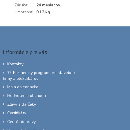
Záruka
:
24 mesiacov
Hmotnosť
:
0.12 kg
Z
á
p
ä
Informácie pre vás
t
i
Kontakty
e
🏗️ Partnerský program pre stavebné
firmy a elektrikárov
Moja objednávka
Hodnotenie obchodu
Zľavy a darčeky
Certifikáty
Cenník dopravy