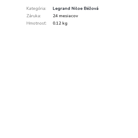
Kategória
:
Legrand Niloe Béžová
Záruka
:
24 mesiacov
Hmotnosť
:
0.12 kg