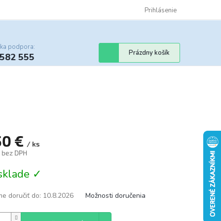
Certifikáty
Cenník dopravy
Obchodné podmienky
Prihlásenie
Sledovanie st
cka podpora:
Nákupný
Prázdny košík
 582 555
košík
50 €
/ ks
€ bez DPH
tková
sklade ✓
e doručiť do:
10.8.2026
Možnosti doručenia