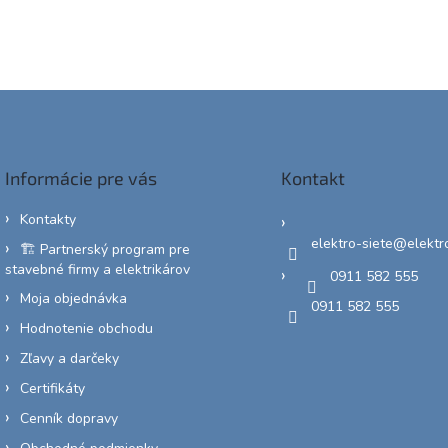
Informácie pre vás
Kontakt
Kontakty
elektro-siete
@
elektr
🏗️ Partnerský program pre
stavebné firmy a elektrikárov
0911 582 555
Moja objednávka
0911 582 555
Hodnotenie obchodu
Zľavy a darčeky
Certifikáty
Cenník dopravy