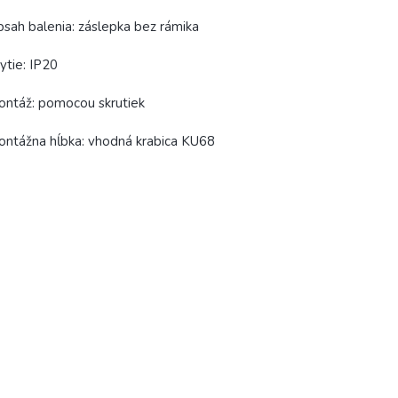
sah balenia: záslepka bez rámika
ytie: IP20
ntáž: pomocou skrutiek
ntážna hĺbka: vhodná krabica KU68