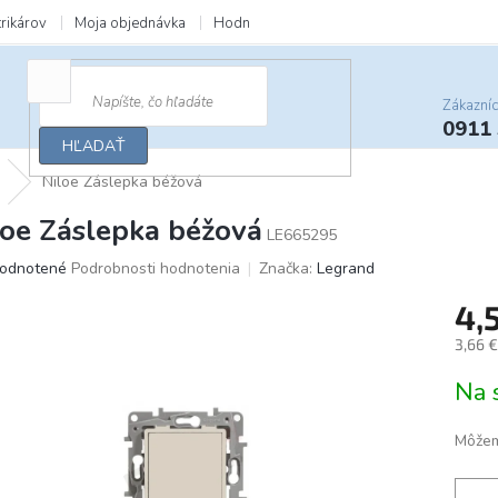
trikárov
Moja objednávka
Hodnotenie obchodu
Zľavy a darčeky
Zákazní
0911
HĽADAŤ
Niloe Záslepka béžová
loe Záslepka béžová
LE665295
merné
odnotené
Podrobnosti hodnotenia
Značka:
Legrand
otenie
4,
uktu
3,66 
Jedno
Na 
cena:
ičiek.
Môžem