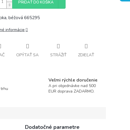
PRIDAŤ DO KOŠÍKA
pka, béžová 665295
lné informácie
AČ
OPÝTAŤ SA
STRÁŽIŤ
ZDIEĽAŤ
Veľmi rýchle doručenie
A pri objednávke nad 500
 trhu
EUR doprava ZADARMO.
Dodatočné parametre