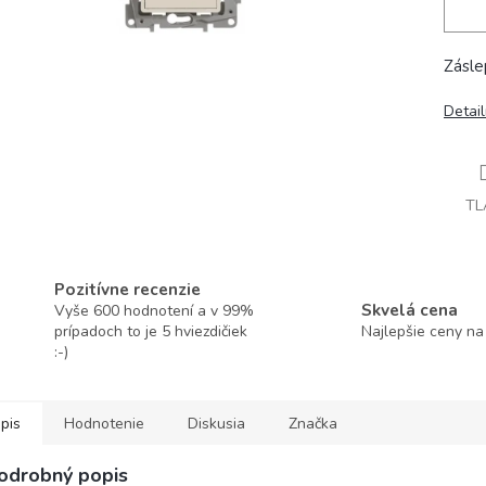
Zásle
Detai
TL
Pozitívne recenzie
Skvelá cena
Vyše 600 hodnotení a v 99%
prípadoch to je 5 hviezdičiek
Najlepšie ceny na
:-)
pis
Hodnotenie
Diskusia
Značka
odrobný popis