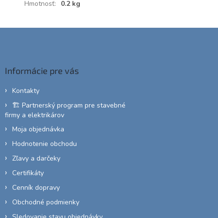
Hmotnosť
:
0.2 kg
Z
á
p
ä
Informácie pre vás
t
i
Kontakty
e
🏗️ Partnerský program pre stavebné
firmy a elektrikárov
Moja objednávka
Hodnotenie obchodu
Zľavy a darčeky
Certifikáty
Cenník dopravy
Obchodné podmienky
Sledovanie stavu objednávky