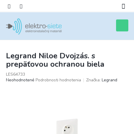
Prejsť
na
obsah
Nákupn
košík
Legrand Niloe Dvojzás. s
prepäťovou ochranou biela
LES64733
Priemerné
Neohodnotené
Podrobnosti hodnotenia
Značka:
Legrand
hodnotenie
produktu
je
0,0
z
5
hviezdičiek.