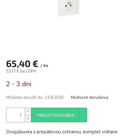
65,40 €
/ ks
53,17 € bez DPH
Jednotková
2 - 3 dni
cena:
Môžeme doručiť do:
13.8.2026
Možnosti doručenia
PRIDAŤ DO KOŠÍKA
Dvojzásuvka s prepäťovou ochranou, komplet vrátane