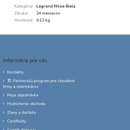
Kategória
:
Legrand Niloe Biela
Záruka
:
24 mesiacov
Hmotnosť
:
0.12 kg
Z
á
p
ä
Informácie pre vás
t
i
Kontakty
e
🏗️ Partnerský program pre stavebné
firmy a elektrikárov
Moja objednávka
Hodnotenie obchodu
Zľavy a darčeky
Certifikáty
Cenník dopravy