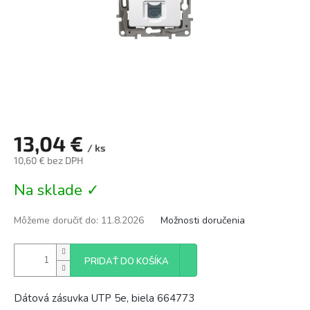
13,04 €
/ ks
10,60 € bez DPH
Jednotková
Na sklade ✓
cena:
Môžeme doručiť do:
11.8.2026
Možnosti doručenia
PRIDAŤ DO KOŠÍKA
Dátová zásuvka UTP 5e, biela 664773