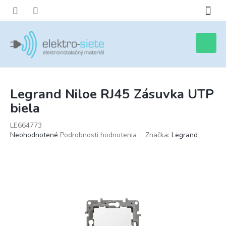
Prejsť
na
obsah
Nákupn
košík
Legrand Niloe RJ45 Zásuvka UTP
biela
LE664773
Priemerné
Neohodnotené
Podrobnosti hodnotenia
Značka:
Legrand
hodnotenie
produktu
je
0,0
z
5
hviezdičiek.