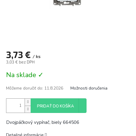
3,73 €
/ ks
3,03 € bez DPH
Jednotková
Na sklade ✓
cena:
Môžeme doručiť do:
11.8.2026
Možnosti doručenia
PRIDAŤ DO KOŠÍKA
Dvojpáčkový vypínač, biely 664506
Detailné informácie