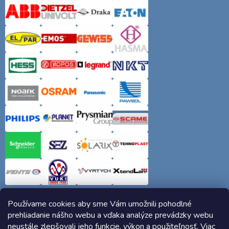
Používame cookies aby sme Vám umožnili pohodlné
prehliadanie nášho webu a vďaka analýze prevádzky webu
neustále zlepšovali jeho funkcie, výkon a použiteľnosť. Viac