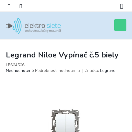
Prejsť
na
obsah
Nákupn
košík
Legrand Niloe Vypínač č.5 biely
LE664506
Priemerné
Neohodnotené
Podrobnosti hodnotenia
Značka:
Legrand
hodnotenie
produktu
je
0,0
z
5
hviezdičiek.