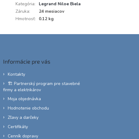
Kategória
:
Legrand Niloe Biela
Záruka
:
24 mesiacov
Hmotnosť
:
0.12 kg
Z
á
p
ä
Informácie pre vás
t
i
Kontakty
e
🏗️ Partnerský program pre stavebné
firmy a elektrikárov
Moja objednávka
Hodnotenie obchodu
Zľavy a darčeky
Certifikáty
Cenník dopravy