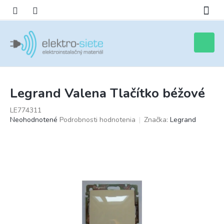
Prejsť
na
obsah
Nákupn
košík
Legrand Valena Tlačítko béžové
LE774311
Priemerné
Neohodnotené
Podrobnosti hodnotenia
Značka:
Legrand
hodnotenie
produktu
je
0,0
z
5
hviezdičiek.