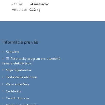
Záruka
:
24 mesiacov
Hmotnosť
:
0.12 kg
Z
á
p
ä
Informácie pre vás
t
i
Kontakty
e
🏗️ Partnerský program pre stavebné
firmy a elektrikárov
Moja objednávka
Hodnotenie obchodu
Zľavy a darčeky
Certifikáty
Cenník dopravy