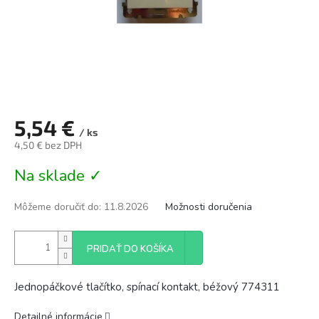
5,54 €
/ ks
4,50 € bez DPH
Jednotková
Na sklade ✓
cena:
Môžeme doručiť do:
11.8.2026
Možnosti doručenia
PRIDAŤ DO KOŠÍKA
Jednopáčkové tlačítko, spínací kontakt, béžový 774311
Detailné informácie