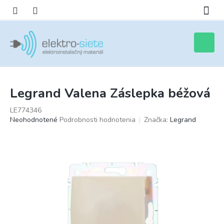
Prejsť
na
obsah
Nákupn
košík
Legrand Valena Záslepka béžová
LE774346
Priemerné
Neohodnotené
Podrobnosti hodnotenia
Značka:
Legrand
hodnotenie
produktu
je
0,0
z
5
hviezdičiek.