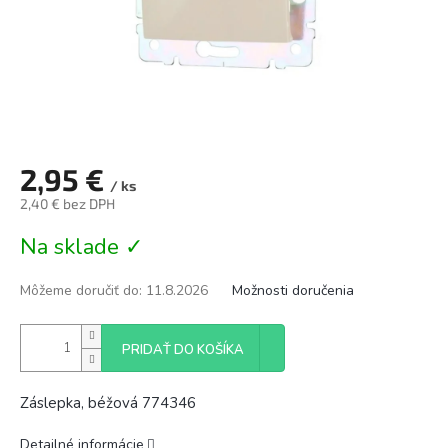
2,95 €
/ ks
2,40 € bez DPH
Jednotková
Na sklade ✓
cena:
Môžeme doručiť do:
11.8.2026
Možnosti doručenia
PRIDAŤ DO KOŠÍKA
Záslepka, béžová 774346
Detailné informácie