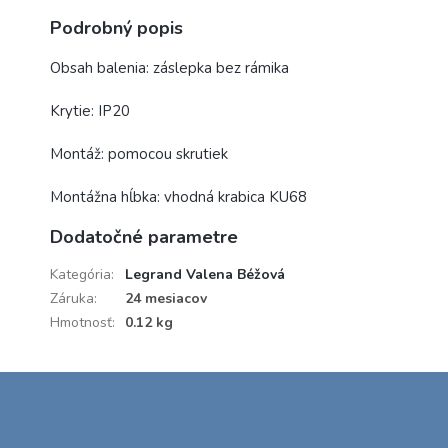
Podrobný popis
Obsah balenia: záslepka bez rámika
Krytie: IP20
Montáž: pomocou skrutiek
Montážna hĺbka: vhodná krabica KU68
Dodatočné parametre
Kategória
:
Legrand Valena Béžová
Záruka
:
24 mesiacov
Hmotnosť
:
0.12 kg
Z
á
p
ä