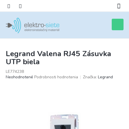
Prejsť
na
obsah
Nákupn
košík
Legrand Valena RJ45 Zásuvka
UTP biela
LE774238
Priemerné
Neohodnotené
Podrobnosti hodnotenia
Značka:
Legrand
hodnotenie
produktu
je
0,0
z
5
hviezdičiek.