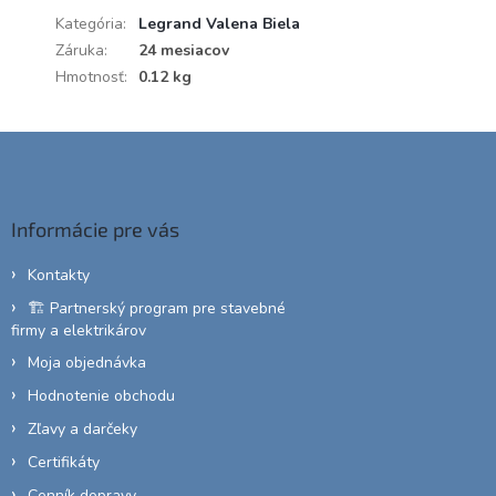
Kategória
:
Legrand Valena Biela
Záruka
:
24 mesiacov
Hmotnosť
:
0.12 kg
Z
á
p
ä
Informácie pre vás
t
i
Kontakty
e
🏗️ Partnerský program pre stavebné
firmy a elektrikárov
Moja objednávka
Hodnotenie obchodu
Zľavy a darčeky
Certifikáty
Cenník dopravy