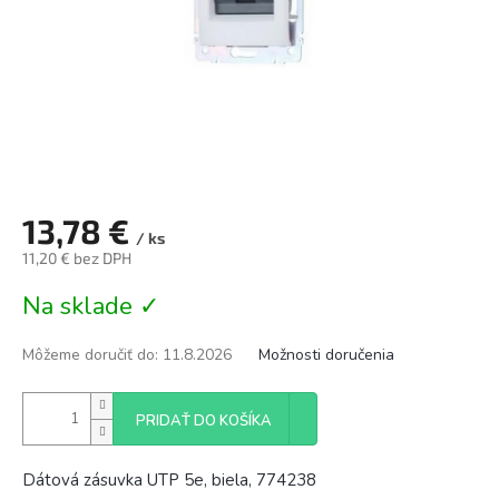
13,78 €
/ ks
11,20 € bez DPH
Jednotková
Na sklade ✓
cena:
Môžeme doručiť do:
11.8.2026
Možnosti doručenia
PRIDAŤ DO KOŠÍKA
Dátová zásuvka UTP 5e, biela, 774238