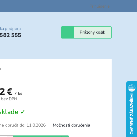
Certifikáty
Cenník dopravy
Obchodné podmienky
Prihlásenie
Sledovanie st
cka podpora:
Nákupný
Prázdny košík
 582 555
košík
5
12 €
/ ks
€ bez DPH
tková
sklade ✓
e doručiť do:
11.8.2026
Možnosti doručenia