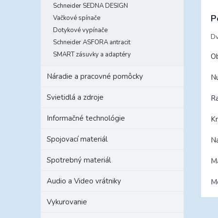
Schneider SEDNA DESIGN
P
Vačkové spínače
Dotykové vypínače
Dv
Schneider ASFORA antracit
SMART zásuvky a adaptéry
Ob
Náradie a pracovné pomôcky
Nu
Svietidlá a zdroje
Ra
Informačné technológie
Kr
Spojovací materiál
N
Spotrebný materiál
M
Audio a Video vrátniky
Mo
Vykurovanie