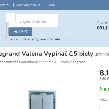
trikárov
Moja objednávka
Hodnotenie obchodu
Zľavy a darčeky
Zákazní
0911
HĽADAŤ
Legrand Valena Vypínač č.5 biely
egrand Valena Vypínač č.5 biely
LE77440
iemerné
ohodnotené
Podrobnosti hodnotenia
Značka:
Legrand
dnotenie
8,
oduktu
6,60 
Jedno
Na 
cena:
ezdičiek.
Môžem