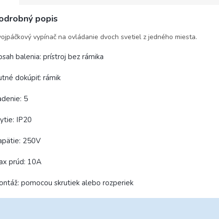
odrobný popis
ojpáčkový vypínač na ovládanie dvoch svetiel z jedného miesta.
sah balenia: prístroj bez rámika
tné dokúpiť: rámik
denie: 5
ytie: IP20
apätie: 250V
ax prúd: 10A
ntáž: pomocou skrutiek alebo rozperiek