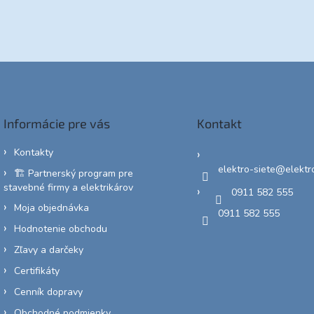
Informácie pre vás
Kontakt
Kontakty
elektro-siete
@
elektr
🏗️ Partnerský program pre
stavebné firmy a elektrikárov
0911 582 555
Moja objednávka
0911 582 555
Hodnotenie obchodu
Zľavy a darčeky
Certifikáty
Cenník dopravy
Obchodné podmienky