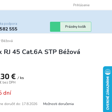
Certifikáty
Cenník dopravy
Obchodné podmienky
Prihlásenie
Sledovanie st
cka podpora:
Nákupný
Prázdny košík
 582 555
košík
P Béžová
x RJ 45 Cat.6A STP Béžová
,30 €
/ ks
 € bez DPH
tková
5 dní
e doručiť do:
17.8.2026
Možnosti doručenia