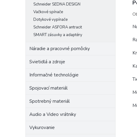
P
Schneider SEDNA DESIGN
Vačkové spínače
Ob
Dotykové vypínače
Nu
Schneider ASFORA antracit
SMART zásuvky a adaptéry
Ra
Náradie a pracovné pomôcky
Kr
Svietidlá a zdroje
Ka
Informačné technológie
Ti
Spojovací materiál
Mo
Spotrebný materiál
Mo
Audio a Video vrátniky
Vykurovanie