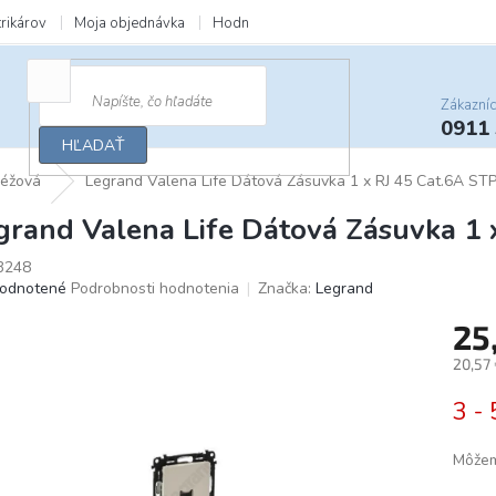
trikárov
Moja objednávka
Hodnotenie obchodu
Zľavy a darčeky
Zákazní
0911
HĽADAŤ
Béžová
Legrand Valena Life Dátová Zásuvka 1 x RJ 45 Cat.6A ST
grand Valena Life Dátová Zásuvka 1 
3248
merné
odnotené
Podrobnosti hodnotenia
Značka:
Legrand
otenie
25
uktu
20,57
Jedno
3 - 
cena:
ičiek.
Môžem