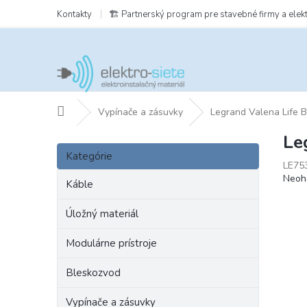
Prejsť
Kontakty
🏗️ Partnerský program pre stavebné firmy a elek
na
obsah
Domov
Vypínače a zásuvky
Legrand Valena Life 
Le
B
Preskočiť
o
Kategórie
kategórie
LE75
č
Prie
Neoh
n
Káble
hodn
ý
prod
p
Úložný materiál
je
a
0,0
Modulárne prístroje
z
n
5
e
hviezd
Bleskozvod
l
Vypínače a zásuvky