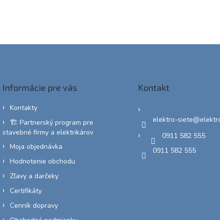
Informácie pre vás
Kontakt
Kontakty
elektro-siete
@
elektr
🏗️ Partnerský program pre
stavebné firmy a elektrikárov
0911 582 555
Moja objednávka
0911 582 555
Hodnotenie obchodu
Zľavy a darčeky
Certifikáty
Cenník dopravy