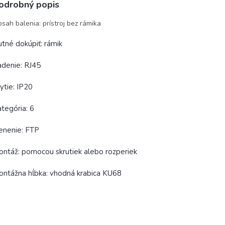
odrobný popis
sah balenia: prístroj bez rámika
tné dokúpiť: rámik
denie: RJ45
ytie: IP20
tegória: 6
enenie: FTP
ntáž: pomocou skrutiek alebo rozperiek
ntážna hĺbka: vhodná krabica KU68