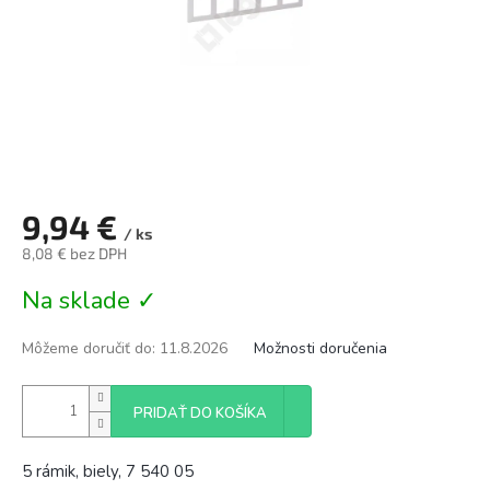
9,94 €
/ ks
8,08 € bez DPH
Jednotková
Na sklade ✓
cena:
Môžeme doručiť do:
11.8.2026
Možnosti doručenia
PRIDAŤ DO KOŠÍKA
5 rámik, biely, 7 540 05