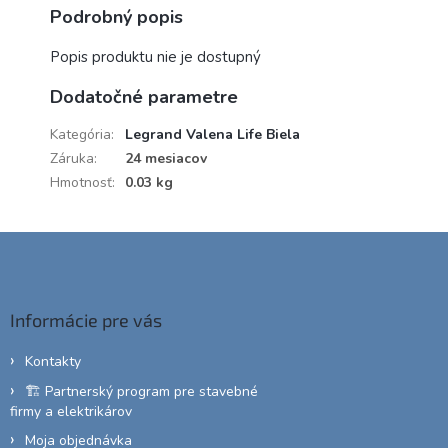
Podrobný popis
Popis produktu nie je dostupný
Dodatočné parametre
Kategória
:
Legrand Valena Life Biela
Záruka
:
24 mesiacov
Hmotnosť
:
0.03 kg
Z
á
p
ä
Informácie pre vás
t
i
Kontakty
e
🏗️ Partnerský program pre stavebné
firmy a elektrikárov
Moja objednávka