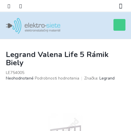
Prejsť
na
obsah
Nákupn
košík
Legrand Valena Life 5 Rámik
Biely
LE754005
Priemerné
Neohodnotené
Podrobnosti hodnotenia
Značka:
Legrand
hodnotenie
produktu
je
0,0
z
5
hviezdičiek.