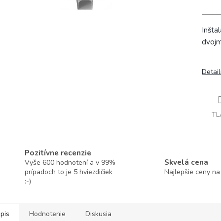
Inšta
dvojm
Detai
TL
Pozitívne recenzie
Skvelá cena
Vyše 600 hodnotení a v 99%
prípadoch to je 5 hviezdičiek
Najlepšie ceny na
:-)
pis
Hodnotenie
Diskusia