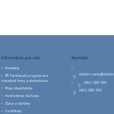
Informácie pre vás
Kontakt
Kontakty
elektro-siete
@
elektr
🏗️ Partnerský program pre
stavebné firmy a elektrikárov
0911 582 555
Moja objednávka
0911 582 555
Hodnotenie obchodu
Zľavy a darčeky
Certifikáty