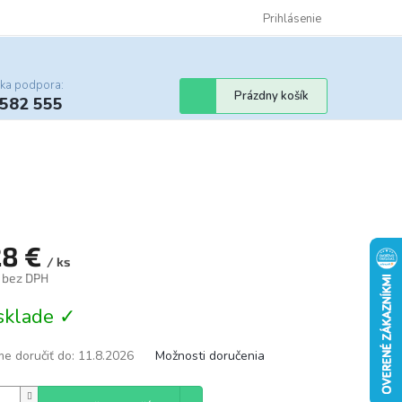
Certifikáty
Cenník dopravy
Obchodné podmienky
Prihlásenie
Sledovanie st
cka podpora:
Nákupný
Prázdny košík
 582 555
košík
28 €
/ ks
€ bez DPH
tková
sklade ✓
e doručiť do:
11.8.2026
Možnosti doručenia