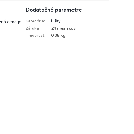
Dodatočné parametre
Kategória
:
Lišty
ená cena je
Záruka
:
24 mesiacov
Hmotnosť
:
0.08 kg