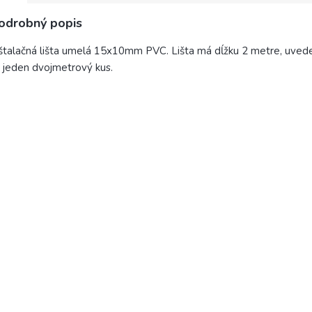
odrobný popis
štalačná lišta umelá 15x10mm PVC. Lišta má dĺžku 2 metre, uved
 jeden dvojmetrový kus.