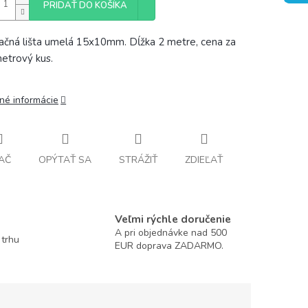
PRIDAŤ DO KOŠÍKA
lačná lišta umelá 15x10mm. Dĺžka 2 metre, cena za
etrový kus.
lné informácie
AČ
OPÝTAŤ SA
STRÁŽIŤ
ZDIEĽAŤ
Veľmi rýchle doručenie
A pri objednávke nad 500
 trhu
EUR doprava ZADARMO.