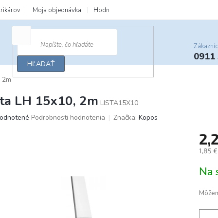
trikárov
Moja objednávka
Hodnotenie obchodu
Zľavy a darčeky
Zákazní
0911
HĽADAŤ
, 2m
šta LH 15x10, 2m
LISTA15X10
merné
odnotené
Podrobnosti hodnotenia
Značka:
Kopos
otenie
2,
uktu
1,85 
Jedno
Na 
cena:
ičiek.
Môžem