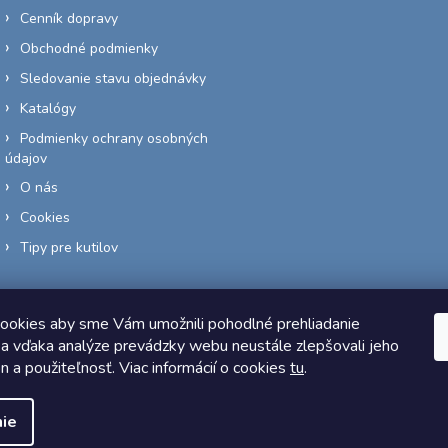
Cenník dopravy
Obchodné podmienky
Sledovanie stavu objednávky
Katalógy
Podmienky ochrany osobných
údajov
O nás
Cookies
Tipy pre kutilov
ookies aby sme Vám umožnili pohodlné prehliadanie
a vďaka analýze prevádzky webu neustále zlepšovali jeho
Copyright 2026
Elektro-siete.sk
. Všetky práva vyhradené.
on a použiteľnosť. Viac informácií o cookies
tu
.
Vytvoril Shoptet
ie