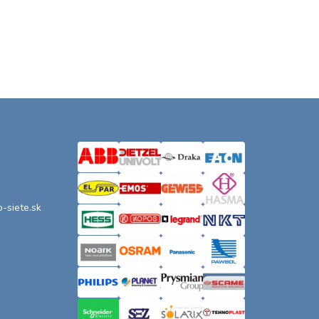
o-siete.sk