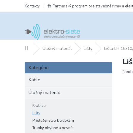
Prejsť
Kontakty
🏗️ Partnerský program pre stavebné firmy a elek
na
obsah
Domov
Úložný materiál
Lišty
Lišta LH 15x10
Li
B
Preskočiť
o
Kategórie
kategórie
Prie
Neoh
č
hodn
n
Káble
prod
ý
je
p
Úložný materiál
0,0
a
z
5
n
Krabice
hviezd
e
Lišty
l
Príslušenstvo k trubkám
Trubky ohybné a pevné