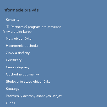
p
ä
Informácie pre vás
t
i
Kontakty
e
🏗️ Partnerský program pre stavebné
firmy a elektrikárov
Moja objednávka
Hodnotenie obchodu
Zľavy a darčeky
Certifikáty
Cenník dopravy
Obchodné podmienky
Sledovanie stavu objednávky
Katalógy
Podmienky ochrany osobných údajov
O nás