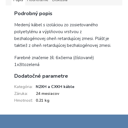
Podrobný popis
Medený kábel s izoláciou zo zosieťovaného
polyetylénu a výplňovou vrstvou z
bezhalogénovej oheň retardujúcej zmesi. Plášť je
taktiež z oheň retardujúcej bezhalogénovej zmesi.
Farebné značenie žíl: 6xčierna (číslované)
1xžltozelená
Dodatočné parametre
Kategória
:
N2XH a CXKH káble
Záruka
:
24 mesiacov
Hmotnosť
:
0.21 kg
Z
á