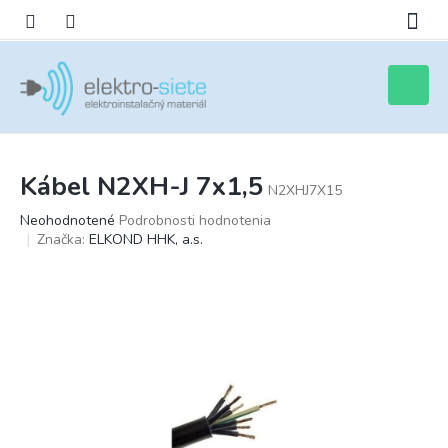
Prejsť
na
obsah
Nákupn
košík
Kábel N2XH-J 7x1,5
N2XHJ7X15
Priemerné
Neohodnotené
Podrobnosti hodnotenia
hodnotenie
Značka:
ELKOND HHK, a.s.
produktu
je
0,0
z
5
hviezdičiek.