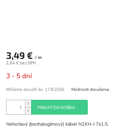
3,49 €
/ m
2,84 € bez DPH
Jednotková
3 - 5 dní
cena:
Môžeme doručiť do:
17.8.2026
Možnosti doručenia
PRIDAŤ DO KOŠÍKA
Nehorľavý (bezhalogénový) kábel N2XH-J 7x1,5.