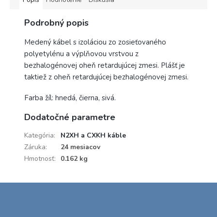
Podrobný popis
Medený kábel s izoláciou zo zosieťovaného
polyetylénu a výplňovou vrstvou z
bezhalogénovej oheň retardujúcej zmesi. Plášť je
taktiež z oheň retardujúcej bezhalogénovej zmesi.
Farba žíl: hnedá, čierna, sivá.
Dodatočné parametre
Kategória
:
N2XH a CXKH káble
Záruka
:
24 mesiacov
Hmotnosť
:
0.162 kg
Z
á
p