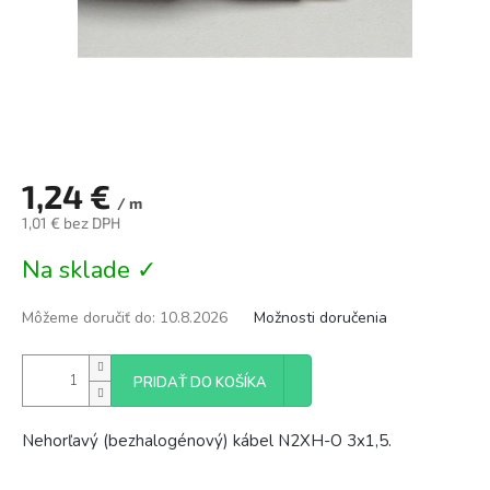
1,24 €
/ m
1,01 € bez DPH
Jednotková
Na sklade ✓
cena:
Môžeme doručiť do:
10.8.2026
Možnosti doručenia
PRIDAŤ DO KOŠÍKA
Nehorľavý (bezhalogénový) kábel N2XH-O 3x1,5.