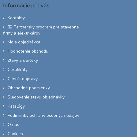
ä
Informácie pre vás
t
i
Kontakty
e
🏗️ Partnerský program pre stavebné
firmy a elektrikárov
Moja objednávka
Hodnotenie obchodu
Zľavy a darčeky
Certifikáty
Cenník dopravy
Obchodné podmienky
Sledovanie stavu objednávky
Katalógy
Podmienky ochrany osobných údajov
O nás
Cookies