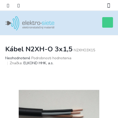
Prejsť
na
obsah
Nákupn
košík
Kábel N2XH-O 3x1,5
N2XHO3X15
Priemerné
Neohodnotené
Podrobnosti hodnotenia
hodnotenie
Značka:
ELKOND HHK, a.s.
produktu
je
0,0
z
5
hviezdičiek.