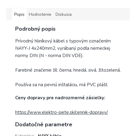
Popis
Hodnotenie
Diskusia
Podrobný popis
Prívodný hliníkový kábel s typovým označením
NAYY-J 4x240mm2, vyrábaný podľa nemeckej
normy DIN (N - norma DIN VDE).
Farebné značenie žíl: čierna, hnedá, sivá, žltozelená.
Používa sa na pevnú inštaláciu, má PVC plášť.
Ceny dopravy pre nadrozmerné zásielky:
https://www.elektro-siete.sk/cennik-dopravy/
Dodatočné parametre
Kategória
:
NAYY káble