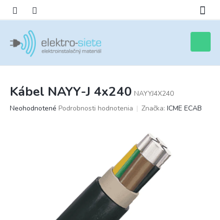
Prejsť
na
obsah
Nákupn
košík
Kábel NAYY-J 4x240
NAYYJ4X240
Priemerné
Neohodnotené
Podrobnosti hodnotenia
Značka:
ICME ECAB
hodnotenie
produktu
je
0,0
z
5
hviezdičiek.