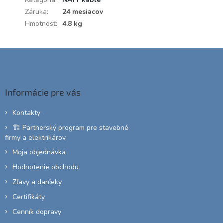
Záruka
:
24 mesiacov
Hmotnosť
:
4.8 kg
Z
á
p
ä
Informácie pre vás
t
i
Kontakty
e
🏗️ Partnerský program pre stavebné
firmy a elektrikárov
Moja objednávka
Hodnotenie obchodu
Zľavy a darčeky
Certifikáty
Cenník dopravy