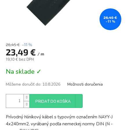
26,45 €
–11 %
26,45 €
–11 %
23,49 €
/ m
19,10 € bez DPH
Jednotková
Na sklade ✓
cena:
Môžeme doručiť do:
10.8.2026
Možnosti doručenia
PRIDAŤ DO KOŠÍKA
Prívodný hliníkový kábel s typovým označením NAYY-J
4x240mm2, vyrábaný podľa nemeckej normy DIN (N -