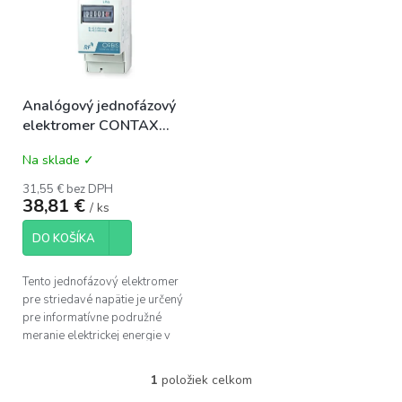
i
p
s
r
p
o
r
d
o
u
Analógový jednofázový
d
k
elektromer CONTAX
u
t
3221 SO 32A/230VAC
k
o
Na sklade ✓
2M priamy
t
v
o
31,55 € bez DPH
38,81 €
v
/ ks
DO KOŠÍKA
Tento jednofázový elektromer
pre striedavé napätie je určený
pre informatívne podružné
meranie elektrickej energie v
priamom zapojení do obvodu.
Umožňuje merať spotrebu
1
položiek celkom
O
energie...