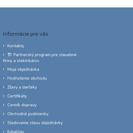
v
l
Z
á
á
d
p
a
c
ä
Informácie pre vás
i
t
e
i
p
Kontakty
e
r
🏗️ Partnerský program pre stavebné
v
firmy a elektrikárov
k
y
Moja objednávka
v
Hodnotenie obchodu
ý
p
Zľavy a darčeky
i
Certifikáty
s
u
Cenník dopravy
Obchodné podmienky
Sledovanie stavu objednávky
Katalógy