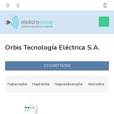
Prejsť
na
obsah
Nákupn
košík
Orbis Tecnología Eléctrica S.A.
OTVORIŤ FILTER
R
a
Najlacnejšie
Najdrahšie
Najpredávanejšie
Abecedne
d
e
V
n
ý
i
p
e