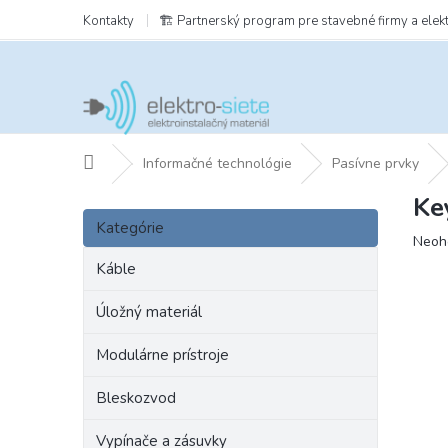
Prejsť
Kontakty
🏗️ Partnerský program pre stavebné firmy a elek
na
obsah
Domov
Informačné technológie
Pasívne prvky
Ke
B
Preskočiť
o
Kategórie
kategórie
Prie
Neoh
č
hodn
n
Káble
prod
ý
je
p
Úložný materiál
0,0
a
z
Modulárne prístroje
5
n
hviezd
e
Bleskozvod
l
Vypínače a zásuvky