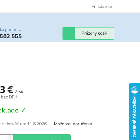
Certifikáty
Cenník dopravy
Obchodné podmienky
Prihlásenie
Sledovanie st
cka podpora:
Nákupný
Prázdny košík
 582 555
košík
73 €
/ ks
€ bez DPH
tková
sklade ✓
e doručiť do:
11.8.2026
Možnosti doručenia