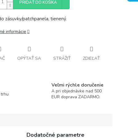
PRIDAŤ DO KOŠÍKA
do zásuvky/patchpanela, tienený.
lné informácie
AČ
OPÝTAŤ SA
STRÁŽIŤ
ZDIEĽAŤ
Veľmi rýchle doručenie
A pri objednávke nad 500
 trhu
EUR doprava ZADARMO.
Dodatočné parametre