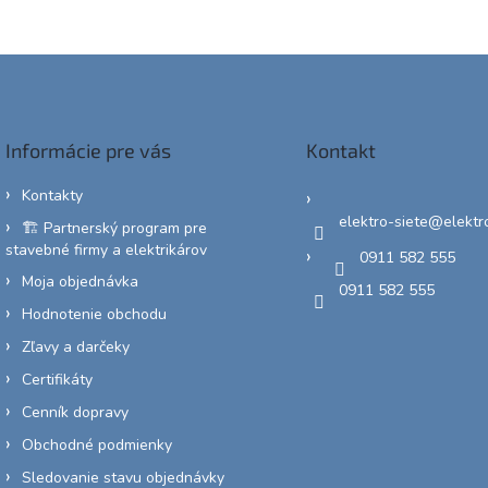
Informácie pre vás
Kontakt
Kontakty
elektro-siete
@
elektr
🏗️ Partnerský program pre
stavebné firmy a elektrikárov
0911 582 555
Moja objednávka
0911 582 555
Hodnotenie obchodu
Zľavy a darčeky
Certifikáty
Cenník dopravy
Obchodné podmienky
Sledovanie stavu objednávky