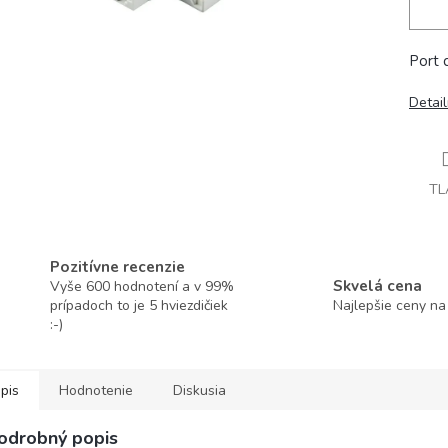
Port 
Detai
TL
Pozitívne recenzie
Skvelá cena
Vyše 600 hodnotení a v 99%
prípadoch to je 5 hviezdičiek
Najlepšie ceny na
:-)
pis
Hodnotenie
Diskusia
odrobný popis