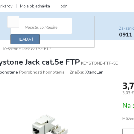
trikárov
Moja objednávka
Hodnotenie obchodu
Zľavy a darčeky
Zákazní
0911
HĽADAŤ
Keystone Jack cat.5e FTP
ystone Jack cat.5e FTP
KEYSTONE-FTP-5E
merné
odnotené
Podrobnosti hodnotenia
Značka:
XtendLan
otenie
3,
uktu
3,03 
Jedno
Na 
cena:
ičiek.
Môžem