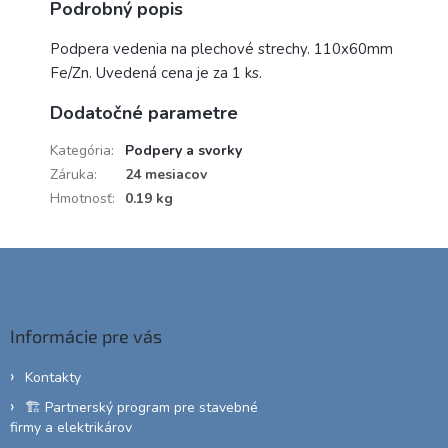
Podrobný popis
Podpera vedenia na plechové strechy. 110x60mm
Fe/Zn. Uvedená cena je za 1 ks.
Dodatočné parametre
Kategória
:
Podpery a svorky
Záruka
:
24 mesiacov
Hmotnosť
:
0.19 kg
Z
á
p
ä
Informácie pre vás
t
i
Kontakty
e
🏗️ Partnerský program pre stavebné
firmy a elektrikárov