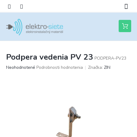
Prejsť
na
obsah
Nákupn
košík
Podpera vedenia PV 23
PODPERA-PV23
Priemerné
Neohodnotené
Podrobnosti hodnotenia
Značka:
ZIN
hodnotenie
produktu
je
0,0
z
5
hviezdičiek.