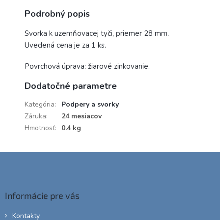
Podrobný popis
Svorka k uzemňovacej tyči, priemer 28 mm.
Uvedená cena je za 1 ks.
Povrchová úprava: žiarové zinkovanie.
Dodatočné parametre
Kategória
:
Podpery a svorky
Záruka
:
24 mesiacov
Hmotnosť
:
0.4 kg
Z
á
p
ä
Informácie pre vás
t
i
Kontakty