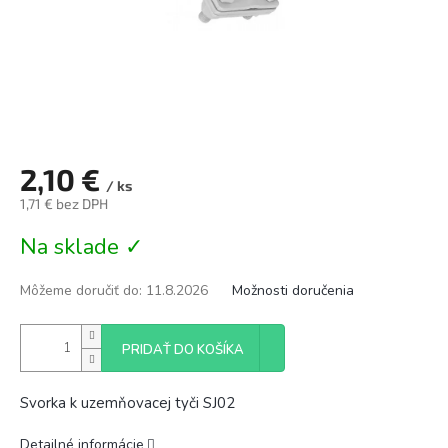
2,10 €
/ ks
1,71 € bez DPH
Jednotková
Na sklade ✓
cena:
Môžeme doručiť do:
11.8.2026
Možnosti doručenia
PRIDAŤ DO KOŠÍKA
Svorka k uzemňovacej tyči SJ02
Detailné informácie