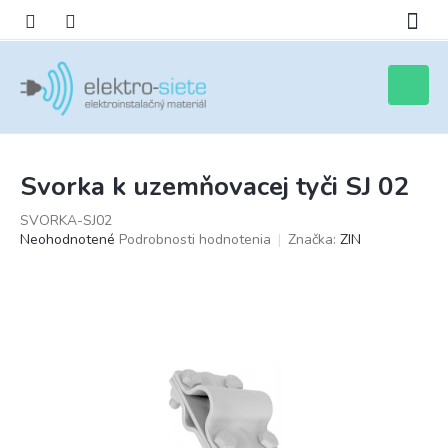
Prejsť
na
obsah
Nákupn
košík
Svorka k uzemňovacej tyči SJ 02
SVORKA-SJ02
Priemerné
Neohodnotené
Podrobnosti hodnotenia
Značka:
ZIN
hodnotenie
produktu
je
0,0
z
5
hviezdičiek.