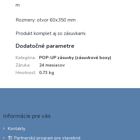
m
Rozmery: otvor 60x350 mm
Produkt komplet aj so zásuvkami.
Dodatočné parametre
Kategória
:
POP-UP zásuvky (zásuvkové boxy)
Záruka
:
24 mesiacov
Hmotnosť
:
0.73 kg
Z
á
p
ä
Informácie pre vás
t
i
Kontakty
e
🏗️ Partnerský program pre stavebné