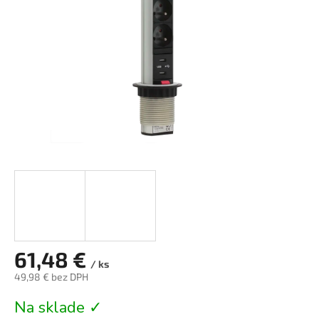
61,48 €
/ ks
49,98 € bez DPH
Jednotková
Na sklade ✓
cena: