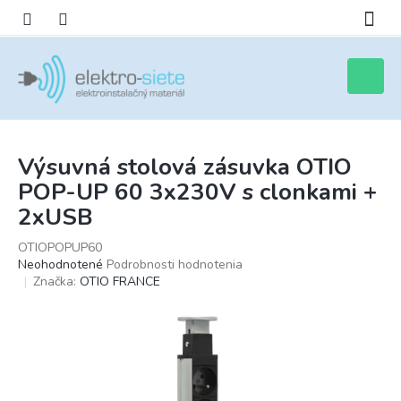
Prejsť
na
obsah
Nákupn
košík
Výsuvná stolová zásuvka OTIO
POP-UP 60 3x230V s clonkami +
2xUSB
OTIOPOPUP60
Priemerné
Neohodnotené
Podrobnosti hodnotenia
hodnotenie
Značka:
OTIO FRANCE
produktu
je
0,0
z
5
hviezdičiek.