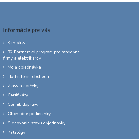
Z
á
p
ä
Informácie pre vás
t
i
Kontakty
e
🏗️ Partnerský program pre stavebné
firmy a elektrikárov
Moja objednávka
Hodnotenie obchodu
Zľavy a darčeky
Certifikáty
Cenník dopravy
Obchodné podmienky
Sledovanie stavu objednávky
Katalógy