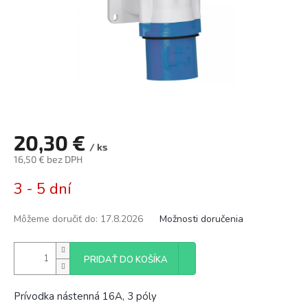
20,30 €
/ ks
16,50 € bez DPH
Jednotková
3 - 5 dní
cena:
Môžeme doručiť do:
17.8.2026
Možnosti doručenia
PRIDAŤ DO KOŠÍKA
Prívodka nástenná 16A, 3 póly