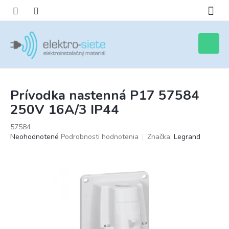
Prejsť
na
obsah
Nákupn
košík
Prívodka nastenná P17 57584
250V 16A/3 IP44
57584
Priemerné
Neohodnotené
Podrobnosti hodnotenia
Značka:
Legrand
hodnotenie
produktu
je
0,0
z
5
hviezdičiek.