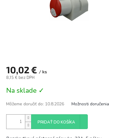
10,02 €
/ ks
8,15 € bez DPH
Jednotková
Na sklade ✓
cena:
Môžeme doručiť do:
10.8.2026
Možnosti doručenia
PRIDAŤ DO KOŠÍKA