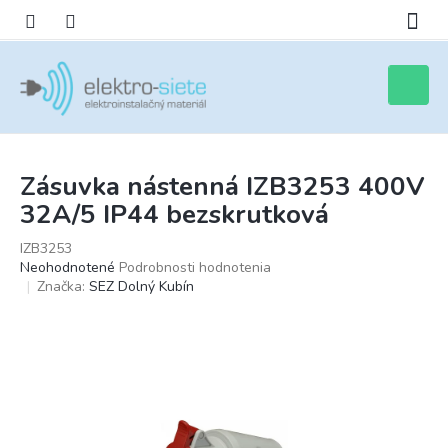
Prejsť
na
obsah
Nákupn
košík
Zásuvka nástenná IZB3253 400V
32A/5 IP44 bezskrutková
IZB3253
Priemerné
Neohodnotené
Podrobnosti hodnotenia
hodnotenie
Značka:
SEZ Dolný Kubín
produktu
je
0,0
z
5
hviezdičiek.