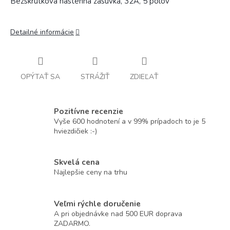
Bezskrutková nástenná zásuvka, 32A, 5 pólov
Detailné informácie
OPÝTAŤ SA
STRÁŽIŤ
ZDIEĽAŤ
Pozitívne recenzie
Vyše 600 hodnotení a v 99% prípadoch to je 5
hviezdičiek :-)
Skvelá cena
Najlepšie ceny na trhu
Veľmi rýchle doručenie
A pri objednávke nad 500 EUR doprava
ZADARMO.