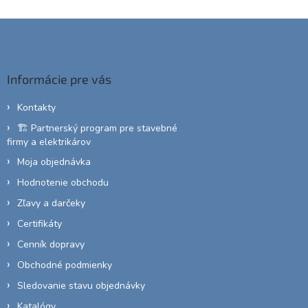
Z
á
p
ä
Informácie pre vás
t
i
Kontakty
e
🏗️ Partnerský program pre stavebné
firmy a elektrikárov
Moja objednávka
Hodnotenie obchodu
Zľavy a darčeky
Certifikáty
Cenník dopravy
Obchodné podmienky
Sledovanie stavu objednávky
Katalógy