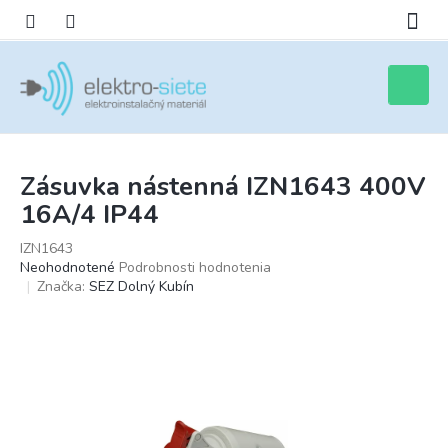
Prejsť
na
obsah
Nákupn
košík
Zásuvka nástenná IZN1643 400V
16A/4 IP44
IZN1643
Priemerné
Neohodnotené
Podrobnosti hodnotenia
hodnotenie
Značka:
SEZ Dolný Kubín
produktu
je
0,0
z
5
hviezdičiek.