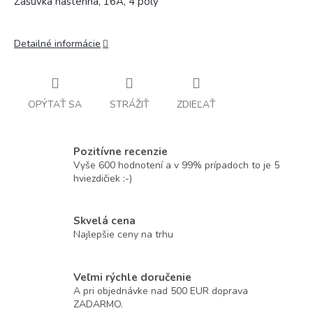
Zásuvka nástenná, 16A, 4 póly
Detailné informácie
OPÝTAŤ SA
STRÁŽIŤ
ZDIEĽAŤ
Pozitívne recenzie
Vyše 600 hodnotení a v 99% prípadoch to je 5
hviezdičiek :-)
Skvelá cena
Najlepšie ceny na trhu
Veľmi rýchle doručenie
A pri objednávke nad 500 EUR doprava
ZADARMO.