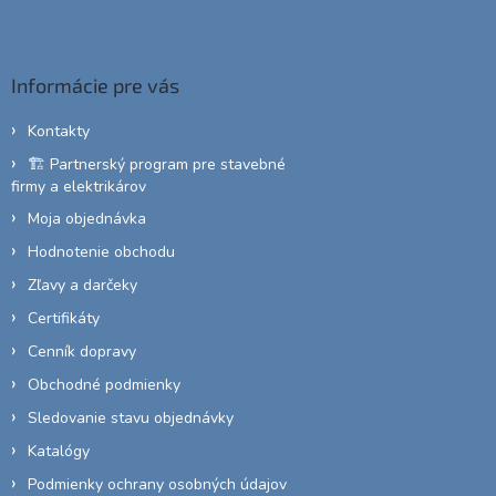
á
p
ä
Informácie pre vás
t
i
Kontakty
e
🏗️ Partnerský program pre stavebné
firmy a elektrikárov
Moja objednávka
Hodnotenie obchodu
Zľavy a darčeky
Certifikáty
Cenník dopravy
Obchodné podmienky
Sledovanie stavu objednávky
Katalógy
Podmienky ochrany osobných údajov