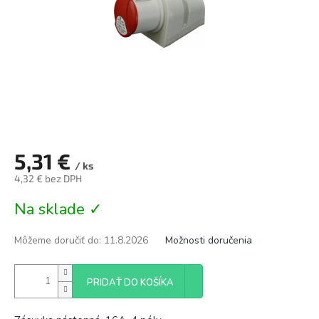
5,31 €
/ ks
4,32 € bez DPH
Jednotková
Na sklade ✓
cena:
Môžeme doručiť do:
11.8.2026
Možnosti doručenia
PRIDAŤ DO KOŠÍKA