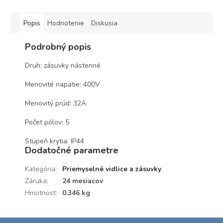
Popis
Hodnotenie
Diskusia
Podrobný popis
Druh: zásuvky nástenné
Menovité napätie: 400V
Menovitý prúd: 32A
Počet pólov: 5
Stupeň krytia: IP44
Dodatočné parametre
Kategória
:
Priemyselné vidlice a zásuvky
Záruka
:
24 mesiacov
Hmotnosť
:
0.346 kg
Z