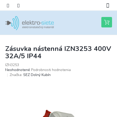
Prejsť
na
obsah
Nákupn
košík
Zásuvka nástenná IZN3253 400V
32A/5 IP44
IZN3253
Priemerné
Neohodnotené
Podrobnosti hodnotenia
hodnotenie
Značka:
SEZ Dolný Kubín
produktu
je
0,0
z
5
hviezdičiek.