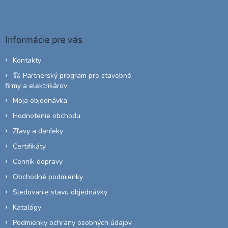
á
p
ä
Informácie pre vás
t
i
Kontakty
e
🏗️ Partnerský program pre stavebné
firmy a elektrikárov
Moja objednávka
Hodnotenie obchodu
Zľavy a darčeky
Certifikáty
Cenník dopravy
Obchodné podmienky
Sledovanie stavu objednávky
Katalógy
Podmienky ochrany osobných údajov