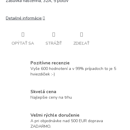
Zásuvka nástenná, 32A, 5 pólov
Detailné informácie
OPÝTAŤ SA
STRÁŽIŤ
ZDIEĽAŤ
Pozitívne recenzie
Vyše 600 hodnotení a v 99% prípadoch to je 5
hviezdičiek :-)
Skvelá cena
Najlepšie ceny na trhu
Veľmi rýchle doručenie
A pri objednávke nad 500 EUR doprava
ZADARMO.