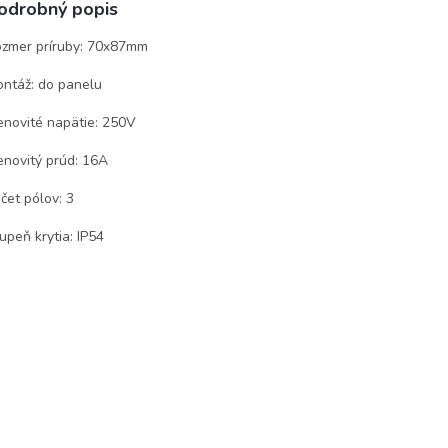
odrobný popis
zmer príruby: 70x87mm
ntáž: do panelu
novité napätie: 250V
novitý prúd: 16A
čet pólov: 3
upeň krytia: IP54