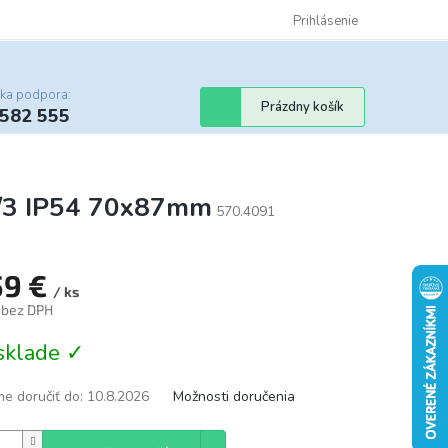
Certifikáty
Cenník dopravy
Obchodné podmienky
Prihlásenie
Sledovanie st
cka podpora:
Nákupný
Prázdny košík
 582 555
košík
/3 IP54 70x87mm
570.4091
59 €
/ ks
€ bez DPH
tková
sklade ✓
e doručiť do:
10.8.2026
Možnosti doručenia