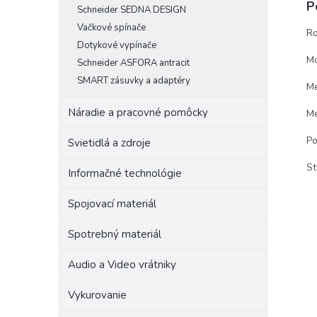
P
Schneider SEDNA DESIGN
Vačkové spínače
Ro
Dotykové vypínače
Mo
Schneider ASFORA antracit
SMART zásuvky a adaptéry
Me
Náradie a pracovné pomôcky
Me
Po
Svietidlá a zdroje
St
Informačné technológie
Spojovací materiál
Spotrebný materiál
Audio a Video vrátniky
Vykurovanie