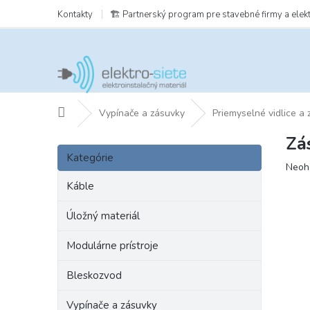
Prejsť
Kontakty
🏗️ Partnerský program pre stavebné firmy a elek
na
obsah
Domov
Vypínače a zásuvky
Priemyselné vidlice a
Zá
B
Preskočiť
o
Kategórie
kategórie
Prie
Neoh
č
hodn
n
Káble
prod
ý
je
p
Úložný materiál
0,0
a
z
Modulárne prístroje
5
n
hviezd
e
Bleskozvod
l
Vypínače a zásuvky