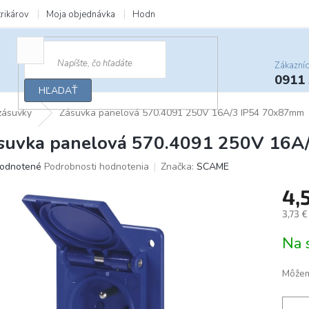
trikárov
Moja objednávka
Hodnotenie obchodu
Zľavy a darčeky
Zákazní
0911
HĽADAŤ
 zásuvky
Zásuvka panelová 570.4091 250V 16A/3 IP54 70x87mm
suvka panelová 570.4091 250V 16A
merné
odnotené
Podrobnosti hodnotenia
Značka:
SCAME
otenie
4,
uktu
3,73 
Jedno
Na 
cena:
ičiek.
Môžem