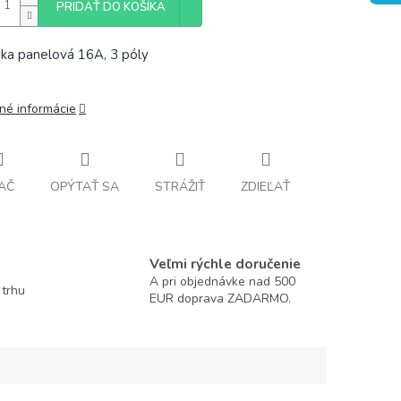
PRIDAŤ DO KOŠÍKA
ka panelová 16A, 3 póly
lné informácie
AČ
OPÝTAŤ SA
STRÁŽIŤ
ZDIEĽAŤ
Veľmi rýchle doručenie
A pri objednávke nad 500
 trhu
EUR doprava ZADARMO.