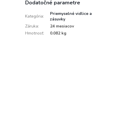
Dodatočné parametre
Priemyselné vidlice a
Kategória
:
zásuvky
Záruka
:
24 mesiacov
Hmotnosť
:
0.082 kg