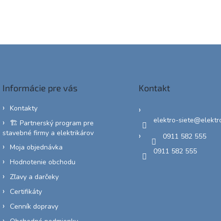
Informácie pre vás
Kontakt
Kontakty
elektro-siete
@
elektr
🏗️ Partnerský program pre
stavebné firmy a elektrikárov
0911 582 555
Moja objednávka
0911 582 555
Hodnotenie obchodu
Zľavy a darčeky
Certifikáty
Cenník dopravy