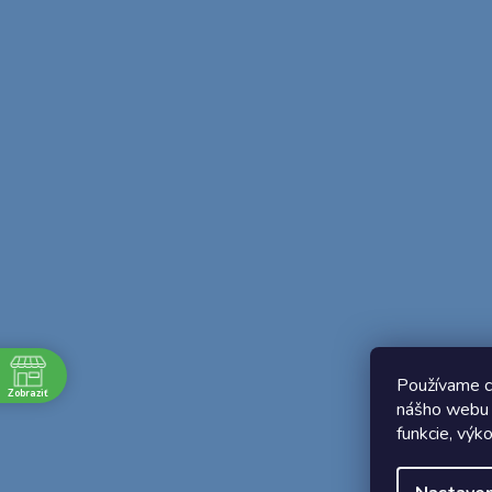
Používame c
Zobraziť
nášho webu 
e
funkcie, výk
1:45