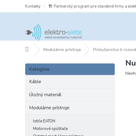
Prejsť
Kontakty
🏗️ Partnerský program pre stavebné firmy a elek
na
obsah
Domov
Modulárne prístroje
Príslušenstvo k rozvo
Nu
B
Preskočiť
o
Kategórie
kategórie
Prie
Neoh
č
hodn
n
Káble
prod
ý
je
p
Úložný materiál
0,0
a
z
Modulárne prístroje
5
n
hviezd
e
l
Ističe EATON
Motorové spúšťače