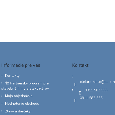
Informácie pre vás
Kontakt
Kontakty
elektro-siete
@
elektr
🏗️ Partnerský program pre
stavebné firmy a elektrikárov
0911 582 555
Moja objednávka
0911 582 555
Hodnotenie obchodu
Zľavy a darčeky