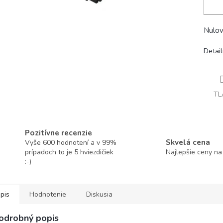
Nulov
Detai
TL
Pozitívne recenzie
Skvelá cena
Vyše 600 hodnotení a v 99%
prípadoch to je 5 hviezdičiek
Najlepšie ceny na
:-)
pis
Hodnotenie
Diskusia
odrobný popis