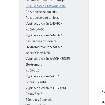
Ostatné modulárne prístroje
Príslušenstvo k rozvodniciam
Rozvodnice na omietku
Rozvodnice pod omietku
Vypínače a chrániče EATON
Ističe NOARK
Vypínače a chrániče NOARK
Zásuvkové rozvodnice
Elektromerové rozvádzače
Ističe SCHNEIDER
Vypínače a chrániče SCHNEIDER
Elektromery
Ističe OEZ
Vypínače a chrániče OEZ
Ističe LEGRAND
Vypínače a chrániče LEGRAND
Po
Časové relé
Súmrakové spínače
P