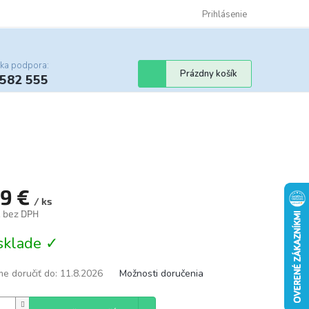
Certifikáty
Cenník dopravy
Obchodné podmienky
Prihlásenie
Sledovanie st
cka podpora:
Nákupný
Prázdny košík
 582 555
košík
09 €
/ ks
€ bez DPH
tková
sklade ✓
e doručiť do:
11.8.2026
Možnosti doručenia