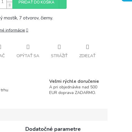
PRIDAŤ DO KOŠÍKA
ý mostík, 7 otvorov, čierny.
lné informácie
AČ
OPÝTAŤ SA
STRÁŽIŤ
ZDIEĽAŤ
Veľmi rýchle doručenie
A pri objednávke nad 500
 trhu
EUR doprava ZADARMO.
Dodatočné parametre