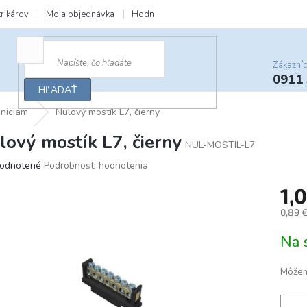
trikárov
Moja objednávka
Hodnotenie obchodu
Zľavy a darčeky
Zákazní
0911
HĽADAŤ
dniciam
Nulový mostík L7, čierny
lový mostík L7, čierny
NUL-MOSTIL-L7
merné
odnotené
Podrobnosti hodnotenia
otenie
1,
uktu
0,89 
Jedno
Na 
cena:
ičiek.
Môžem