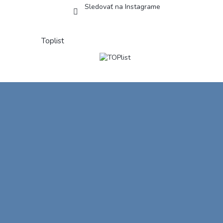
Sledovať na Instagrame
Toplist
Z
á
p
ä
t
i
e