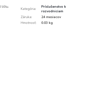
lištu.
Príslušenstvo k
Kategória
:
rozvodniciam
Záruka
:
24 mesiacov
Hmotnosť
:
0.03 kg