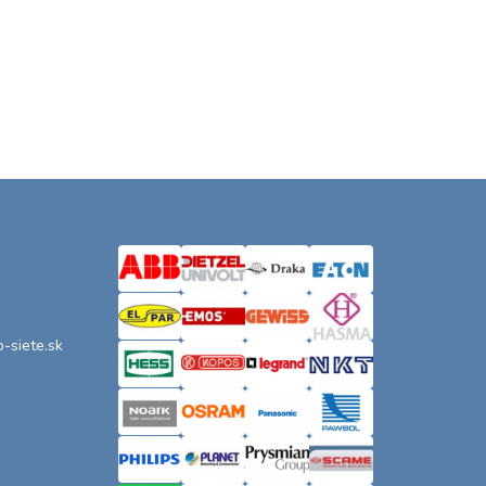
o-siete.sk