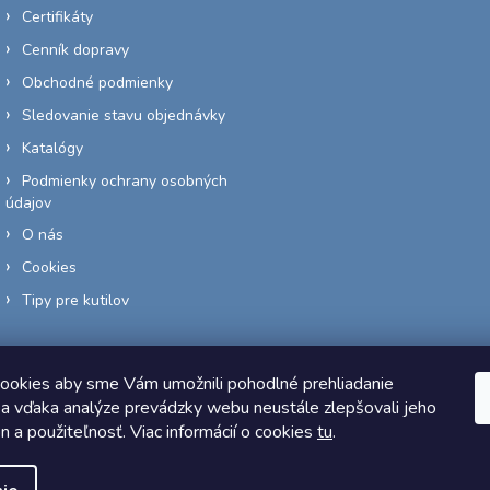
Certifikáty
Cenník dopravy
Obchodné podmienky
Sledovanie stavu objednávky
Katalógy
Podmienky ochrany osobných
údajov
O nás
Cookies
Tipy pre kutilov
ookies aby sme Vám umožnili pohodlné prehliadanie
a vďaka analýze prevádzky webu neustále zlepšovali jeho
Copyright 2026
Elektro-siete.sk
. Všetky práva vyhradené.
on a použiteľnosť. Viac informácií o cookies
tu
.
Vytvoril Shoptet