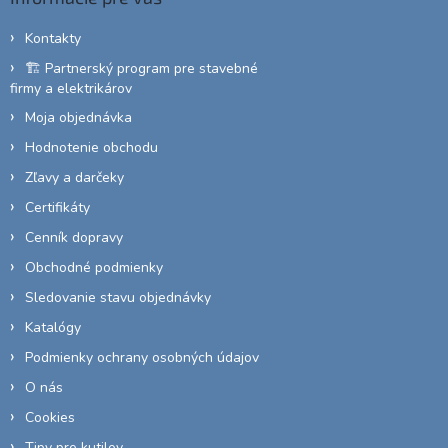
t
i
Kontakty
e
🏗️ Partnerský program pre stavebné
firmy a elektrikárov
Moja objednávka
Hodnotenie obchodu
Zľavy a darčeky
Certifikáty
Cenník dopravy
Obchodné podmienky
Sledovanie stavu objednávky
Katalógy
Podmienky ochrany osobných údajov
O nás
Cookies
Tipy pre kutilov