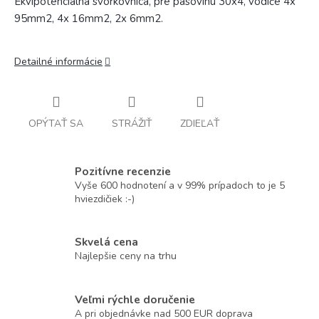
Ekvipotenciálna svorkovnica, pre pásovinu 30x4, vodiče 4x
95mm2, 4x 16mm2, 2x 6mm2.
Detailné informácie
OPÝTAŤ SA
STRÁŽIŤ
ZDIEĽAŤ
Pozitívne recenzie
Vyše 600 hodnotení a v 99% prípadoch to je 5
hviezdičiek :-)
Skvelá cena
Najlepšie ceny na trhu
Veľmi rýchle doručenie
A pri objednávke nad 500 EUR doprava