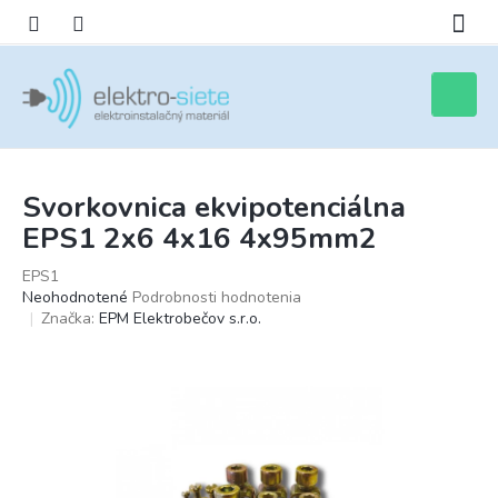
Prejsť
na
obsah
Nákupn
košík
Svorkovnica ekvipotenciálna
EPS1 2x6 4x16 4x95mm2
EPS1
Priemerné
Neohodnotené
Podrobnosti hodnotenia
hodnotenie
Značka:
EPM Elektrobečov s.r.o.
produktu
je
0,0
z
5
hviezdičiek.