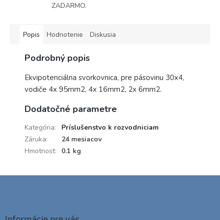
ZADARMO.
Popis
Hodnotenie
Diskusia
Podrobný popis
Ekvipotenciálna svorkovnica, pre pásovinu 30x4,
vodiče 4x 95mm2, 4x 16mm2, 2x 6mm2.
Dodatočné parametre
Kategória
:
Príslušenstvo k rozvodniciam
Záruka
:
24 mesiacov
Hmotnosť
:
0.1 kg
Z
á
p
ä
Informácie pre vás