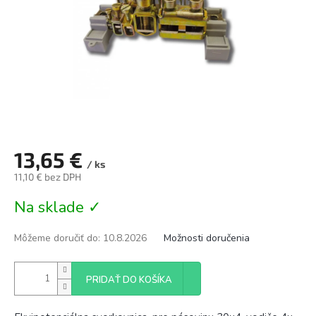
13,65 €
/ ks
11,10 € bez DPH
Jednotková
Na sklade ✓
cena:
Môžeme doručiť do:
10.8.2026
Možnosti doručenia
PRIDAŤ DO KOŠÍKA