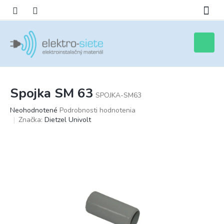
Prejsť
na
obsah
Nákupn
košík
Spojka SM 63
SPOJKA-SM63
Priemerné
Neohodnotené
Podrobnosti hodnotenia
hodnotenie
Značka:
Dietzel Univolt
produktu
je
0,0
z
5
hviezdičiek.