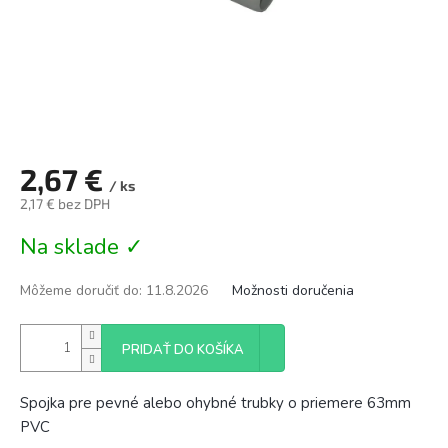
2,67 €
/ ks
2,17 € bez DPH
Jednotková
Na sklade ✓
cena:
Môžeme doručiť do:
11.8.2026
Možnosti doručenia
PRIDAŤ DO KOŠÍKA
Spojka pre pevné alebo ohybné trubky o priemere 63mm
PVC