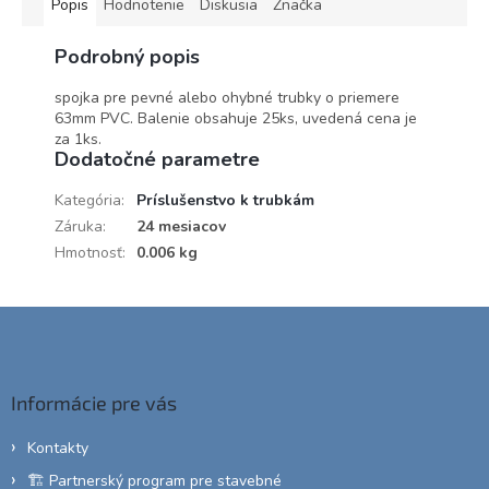
Popis
Hodnotenie
Diskusia
Značka
Podrobný popis
spojka pre pevné alebo ohybné trubky o priemere
63mm PVC. Balenie obsahuje 25ks, uvedená cena je
za 1ks.
Dodatočné parametre
Kategória
:
Príslušenstvo k trubkám
Záruka
:
24 mesiacov
Hmotnosť
:
0.006 kg
Z
á
p
ä
Informácie pre vás
t
i
Kontakty
e
🏗️ Partnerský program pre stavebné