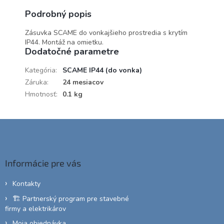
Podrobný popis
Zásuvka SCAME do vonkajšieho prostredia s krytím
IP44. Montáž na omietku.
Dodatočné parametre
Kategória
:
SCAME IP44 (do vonka)
Záruka
:
24 mesiacov
Hmotnosť
:
0.1 kg
Z
á
p
ä
Informácie pre vás
t
i
Kontakty
e
🏗️ Partnerský program pre stavebné
firmy a elektrikárov
Moja objednávka