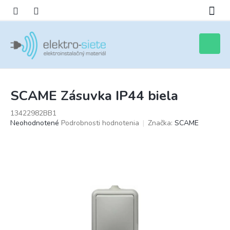
Prejsť
na
obsah
Nákupn
košík
SCAME Zásuvka IP44 biela
13422982BB1
Priemerné
Neohodnotené
Podrobnosti hodnotenia
Značka:
SCAME
hodnotenie
produktu
je
0,0
z
5
hviezdičiek.