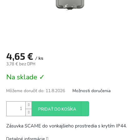
4,65 €
/ ks
3,78 € bez DPH
Jednotková
Na sklade ✓
cena:
Môžeme doručiť do:
11.8.2026
Možnosti doručenia
PRIDAŤ DO KOŠÍKA
Zásuvka SCAME do vonkajšieho prostredia s krytím IP44.
Detailné informácie