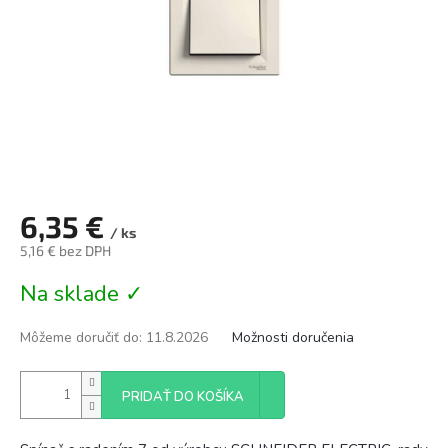
6,35 €
/ ks
5,16 € bez DPH
Jednotková
Na sklade ✓
cena:
Môžeme doručiť do:
11.8.2026
Možnosti doručenia
PRIDAŤ DO KOŠÍKA