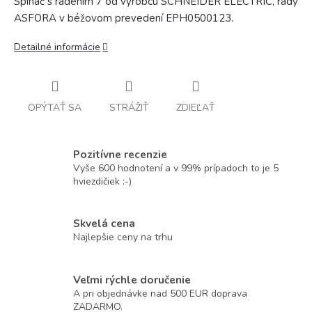
Spínač s radením 7 od výrobcu SCHNEIDER ELECTRIC, rady
ASFORA v béžovom prevedení EPH0500123.
Detailné informácie
OPÝTAŤ SA
STRÁŽIŤ
ZDIEĽAŤ
Pozitívne recenzie
Vyše 600 hodnotení a v 99% prípadoch to je 5
hviezdičiek :-)
Skvelá cena
Najlepšie ceny na trhu
Veľmi rýchle doručenie
A pri objednávke nad 500 EUR doprava
ZADARMO.