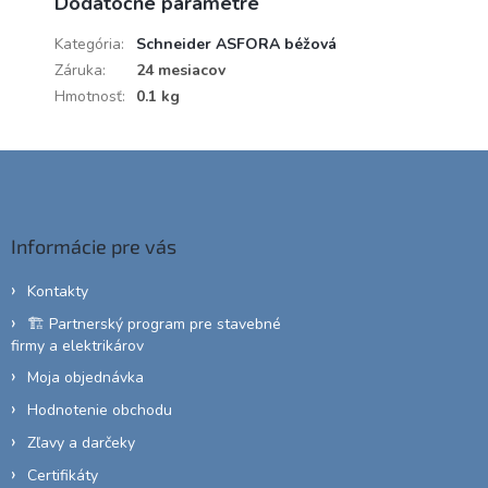
Dodatočné parametre
Kategória
:
Schneider ASFORA béžová
Záruka
:
24 mesiacov
Hmotnosť
:
0.1 kg
Z
á
p
ä
Informácie pre vás
t
i
Kontakty
e
🏗️ Partnerský program pre stavebné
firmy a elektrikárov
Moja objednávka
Hodnotenie obchodu
Zľavy a darčeky
Certifikáty