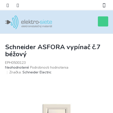
Prejsť
na
obsah
Nákupn
košík
Schneider ASFORA vypínač č.7
béžový
EPH0500123
Priemerné
Neohodnotené
Podrobnosti hodnotenia
hodnotenie
Značka:
Schneider Electric
produktu
je
0,0
z
5
hviezdičiek.