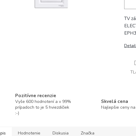
TV z
ELECT
EPH3
Detai
TL
Pozitívne recenzie
Skvelá cena
Vyše 600 hodnotení a v 99%
prípadoch to je 5 hviezdičiek
Najlepšie ceny na
:-)
pis
Hodnotenie
Diskusia
Značka