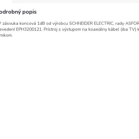
odrobný popis
 zásvuka koncová 1dB od výrobcu SCHNEIDER ELECTRIC, rady ASFOR
evedení EPH3200121. Prístroj s výstupom na koaxiálny kábel (iba TV) 
mikom.