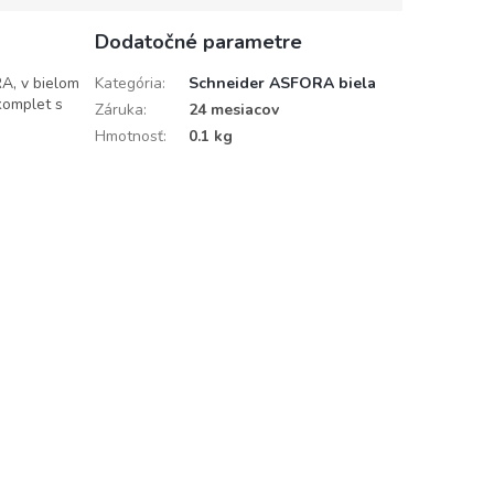
Dodatočné parametre
A, v bielom
Kategória
:
Schneider ASFORA biela
komplet s
Záruka
:
24 mesiacov
Hmotnosť
:
0.1 kg