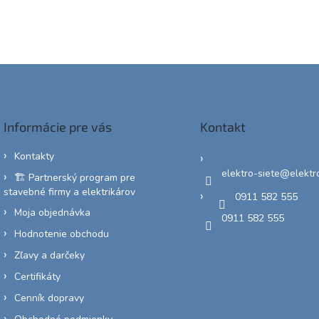
Informácie pre vás
Kontakt
Kontakty
elektro-siete
@
elektr
🏗️ Partnerský program pre
stavebné firmy a elektrikárov
0911 582 555
Moja objednávka
0911 582 555
Hodnotenie obchodu
Zľavy a darčeky
Certifikáty
Cenník dopravy