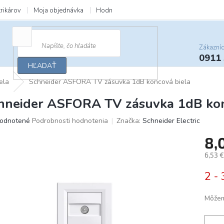
trikárov
Moja objednávka
Hodnotenie obchodu
Zľavy a darčeky
Zákazní
0911
HĽADAŤ
ela
Schneider ASFORA TV zásuvka 1dB koncová biela
hneider ASFORA TV zásuvka 1dB kon
merné
odnotené
Podrobnosti hodnotenia
Značka:
Schneider Electric
otenie
8,
uktu
6,53 
Jedno
2 - 
cena:
ičiek.
Môžem