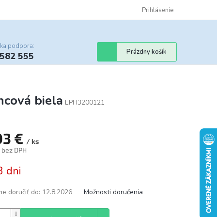
Certifikáty
Cenník dopravy
Obchodné podmienky
Prihlásenie
Sledovanie st
cka podpora:
Nákupný
Prázdny košík
 582 555
košík
cová biela
EPH3200121
03 €
/ ks
€ bez DPH
tková
3 dni
e doručiť do:
12.8.2026
Možnosti doručenia