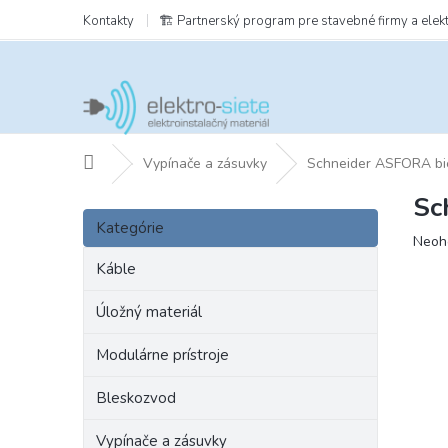
Prejsť
Kontakty
🏗️ Partnerský program pre stavebné firmy a elek
na
obsah
Domov
Vypínače a zásuvky
Schneider ASFORA bi
Sc
B
Preskočiť
o
Kategórie
kategórie
Prie
Neoh
č
hodn
n
Káble
prod
ý
je
p
Úložný materiál
0,0
a
z
Modulárne prístroje
5
n
hviezd
e
Bleskozvod
l
Vypínače a zásuvky