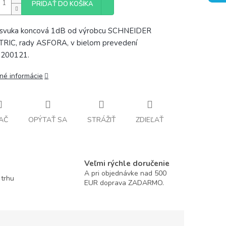
PRIDAŤ DO KOŠÍKA
ásvuka koncová 1dB od výrobcu SCHNEIDER
RIC, rady ASFORA, v bielom prevedení
200121.
lné informácie
AČ
OPÝTAŤ SA
STRÁŽIŤ
ZDIEĽAŤ
Veľmi rýchle doručenie
A pri objednávke nad 500
 trhu
EUR doprava ZADARMO.