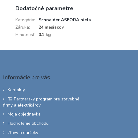
Dodatočné parametre
Kategória
:
Schneider ASFORA biela
Záruka
:
24 mesiacov
Hmotnosť
:
0.1 kg
Z
á
p
ä
Informácie pre vás
t
i
Kontakty
e
🏗️ Partnerský program pre stavebné
firmy a elektrikárov
Moja objednávka
Hodnotenie obchodu
Zľavy a darčeky