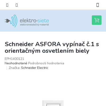
Prejsť
na
obsah
Nákupn
košík
Schneider ASFORA vypínač č.1 s
orientačným osvetlením biely
EPH1400121
Priemerné
Neohodnotené
Podrobnosti hodnotenia
hodnotenie
Značka:
Schneider Electric
produktu
je
0,0
z
5
hviezdičiek.