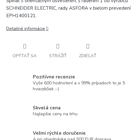
Spínač s orientačným osvetlením, s radením 1 od výrobcu
SCHNEIDER ELECTRIC, rady ASFORA v bielom prevedení
EPH1400121.
Detailné informácie
OPÝTAŤ SA
STRÁŽIŤ
ZDIEĽAŤ
Pozitívne recenzie
Vyše 600 hodnotení a v 99% prípadoch to je 5
hviezdičiek :-)
Skvelá cena
Najlepšie ceny na trhu
Veľmi rýchle doručenie
A pri objednávke nad 500 EUR doprava