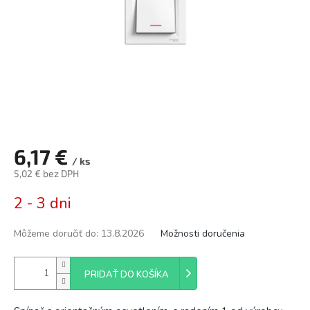
6,17 €
/ ks
5,02 € bez DPH
Jednotková
2 - 3 dni
cena:
Môžeme doručiť do:
13.8.2026
Možnosti doručenia
PRIDAŤ DO KOŠÍKA