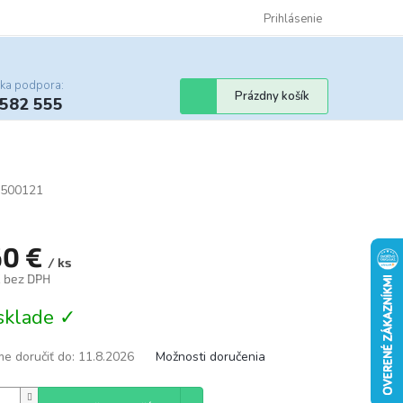
Certifikáty
Cenník dopravy
Obchodné podmienky
Prihlásenie
Sledovanie st
cka podpora:
Nákupný
Prázdny košík
 582 555
košík
500121
60 €
/ ks
€ bez DPH
tková
sklade ✓
e doručiť do:
11.8.2026
Možnosti doručenia