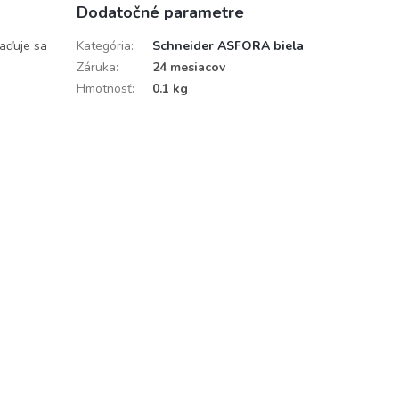
Dodatočné parametre
raďuje sa
Kategória
:
Schneider ASFORA biela
Záruka
:
24 mesiacov
Hmotnosť
:
0.1 kg