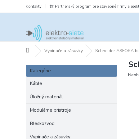
Prejsť
Kontakty
🏗️ Partnerský program pre stavebné firmy a elek
na
obsah
Domov
Vypínače a zásuvky
Schneider ASFORA bi
Sc
B
Preskočiť
o
Kategórie
kategórie
Prie
Neoh
č
hodn
n
Káble
prod
ý
je
p
Úložný materiál
0,0
a
z
Modulárne prístroje
5
n
hviezd
e
Bleskozvod
l
Vypínače a zásuvky