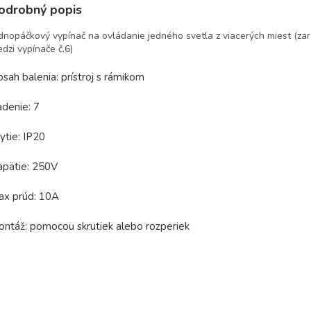
odrobný popis
dnopáčkový vypínač na ovládanie jedného svetla z viacerých miest (za
dzi vypínače č.6)
sah balenia: prístroj s rámikom
denie: 7
ytie: IP20
apätie: 250V
ax prúd: 10A
ntáž: pomocou skrutiek alebo rozperiek