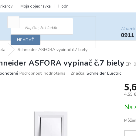
trikárov
Moja objednávka
Hodnotenie obchodu
Zľavy a darčeky
Zákazní
0911
HĽADAŤ
ela
Schneider ASFORA vypínač č.7 biely
hneider ASFORA vypínač č.7 biely
EPH0
merné
odnotené
Podrobnosti hodnotenia
Značka:
Schneider Electric
otenie
5,
uktu
4,55 
Jedno
Na 
cena:
ičiek.
Môžem