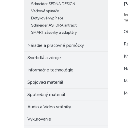
P
Schneider SEDNA DESIGN
Vačkové spínače
Je
Dotykové vypínače
me
Schneider ASFORA antracit
Ob
SMART zásuvky a adaptéry
Ra
Náradie a pracovné pomôcky
Kr
Svietidlá a zdroje
N
Informačné technológie
M
Spojovací materiál
Mo
Spotrebný materiál
Audio a Video vrátniky
Vykurovanie