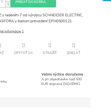
PRIDAŤ DO KOŠÍKA
č s radením 7 od výrobcu SCHNEIDER ELECTRIC,
 ASFORA v bielom prevedení EPH0500121.
lné informácie
AČ
OPÝTAŤ SA
STRÁŽIŤ
ZDIEĽAŤ
Veľmi rýchle doručenie
A pri objednávke nad 500
 trhu
EUR doprava ZADARMO.