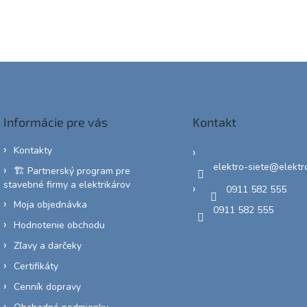
Informácie pre vás
Kontakt
Kontakty
elektro-siete
@
elektr
🏗️ Partnerský program pre
stavebné firmy a elektrikárov
0911 582 555
Moja objednávka
0911 582 555
Hodnotenie obchodu
Zľavy a darčeky
Certifikáty
Cenník dopravy