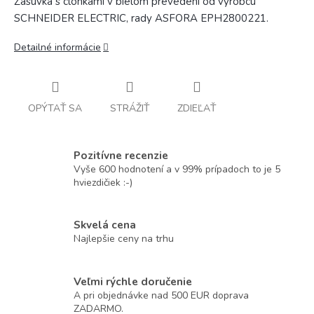
Zásuvka s clonkami v bielom prevedení od výrobcu
SCHNEIDER ELECTRIC, rady ASFORA EPH2800221.
Detailné informácie
OPÝTAŤ SA
STRÁŽIŤ
ZDIEĽAŤ
Pozitívne recenzie
Vyše 600 hodnotení a v 99% prípadoch to je 5
hviezdičiek :-)
Skvelá cena
Najlepšie ceny na trhu
Veľmi rýchle doručenie
A pri objednávke nad 500 EUR doprava
ZADARMO.