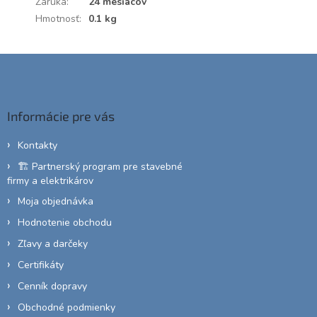
Záruka
:
24 mesiacov
Hmotnosť
:
0.1 kg
Z
á
p
ä
Informácie pre vás
t
i
Kontakty
e
🏗️ Partnerský program pre stavebné
firmy a elektrikárov
Moja objednávka
Hodnotenie obchodu
Zľavy a darčeky
Certifikáty
Cenník dopravy
Obchodné podmienky