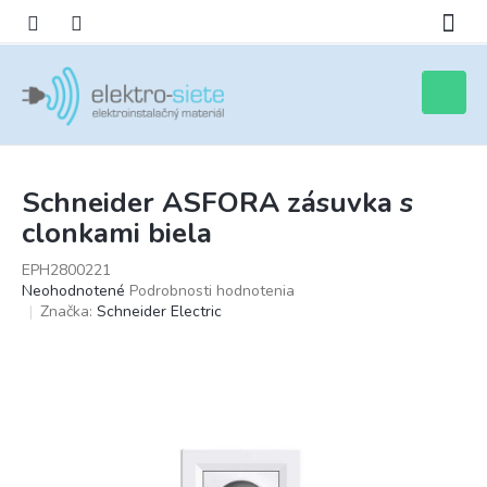
Prejsť
na
obsah
Nákupn
košík
Schneider ASFORA zásuvka s
clonkami biela
EPH2800221
Priemerné
Neohodnotené
Podrobnosti hodnotenia
hodnotenie
Značka:
Schneider Electric
produktu
je
0,0
z
5
hviezdičiek.