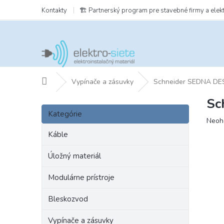
Prejsť
Kontakty
🏗️ Partnerský program pre stavebné firmy a elek
na
obsah
Domov
Vypínače a zásuvky
Schneider SEDNA DE
Sc
B
Preskočiť
o
Kategórie
kategórie
Prie
Neoh
č
hodn
n
Káble
prod
ý
je
p
Úložný materiál
0,0
a
z
Modulárne prístroje
5
n
hviezd
e
Bleskozvod
l
Vypínače a zásuvky