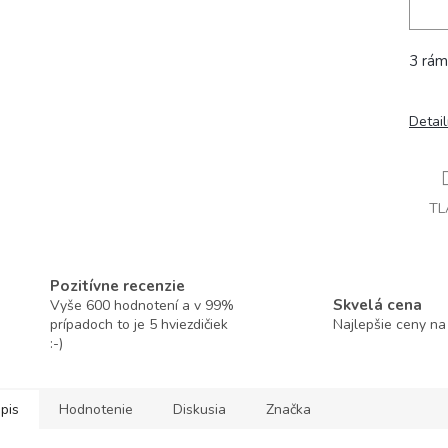
3 rám
Detai
TL
Pozitívne recenzie
Skvelá cena
Vyše 600 hodnotení a v 99%
prípadoch to je 5 hviezdičiek
Najlepšie ceny na
:-)
pis
Hodnotenie
Diskusia
Značka