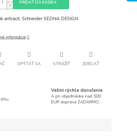
PRIDAŤ DO KOŠÍKA
ik antracit, Schneider SEDNA DESIGN
lné informácie
AČ
OPÝTAŤ SA
STRÁŽIŤ
ZDIEĽAŤ
Veľmi rýchle doručenie
A pri objednávke nad 500
 trhu
EUR doprava ZADARMO.