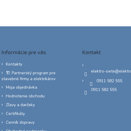
Informácie pre vás
Kontakt
Kontakty
elektro-siete
@
elektr
🏗️ Partnerský program pre
stavebné firmy a elektrikárov
0911 582 555
Moja objednávka
0911 582 555
Hodnotenie obchodu
Zľavy a darčeky
Certifikáty
Cenník dopravy