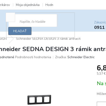
trikárov
Moja objednávka
Hodnotenie obchodu
Zľavy a darčeky
Zákazní
0911
HĽADAŤ
SIGN
Schneider SEDNA DESIGN 3 rámik antracit
hneider SEDNA DESIGN 3 rámik antra
merné
odnotené
Podrobnosti hodnotenia
Značka:
Schneider Electric
otenie
6,
uktu
5,57 
Jedno
Na 
cena:
ičiek.
Môžem