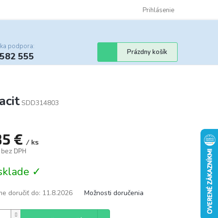
Certifikáty
Cenník dopravy
Obchodné podmienky
Prihlásenie
Sledovanie st
cka podpora:
Nákupný
Prázdny košík
 582 555
košík
cit
SDD314803
85 €
/ ks
€ bez DPH
tková
sklade ✓
e doručiť do:
11.8.2026
Možnosti doručenia