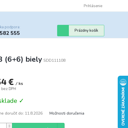
Certifikáty
Cenník dopravy
Obchodné podmienky
Prihlásenie
Sledovanie st
cka podpora:
Nákupný
Prázdny košík
 582 555
košík
 (6+6) biely
SDD111108
54 €
/ ks
€ bez DPH
tková
sklade ✓
e doručiť do:
11.8.2026
Možnosti doručenia