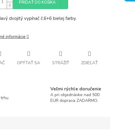
PRIDAŤ DO KOŠÍKA
davý dvojitý vypínač č.6+6 bielej farby.
lné informácie
AČ
OPÝTAŤ SA
STRÁŽIŤ
ZDIEĽAŤ
Veľmi rýchle doručenie
A pri objednávke nad 500
 trhu
EUR doprava ZADARMO.