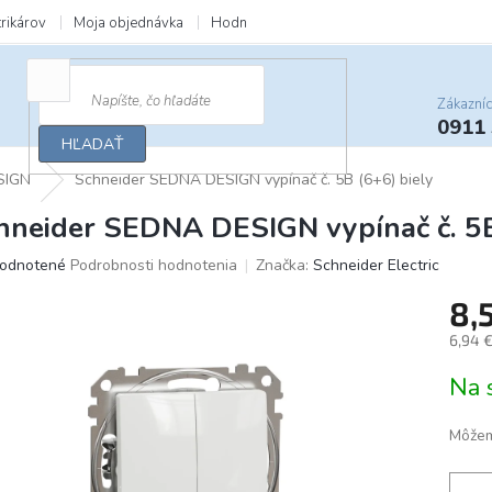
trikárov
Moja objednávka
Hodnotenie obchodu
Zľavy a darčeky
Zákazní
0911
HĽADAŤ
SIGN
Schneider SEDNA DESIGN vypínač č. 5B (6+6) biely
hneider SEDNA DESIGN vypínač č. 5B
merné
odnotené
Podrobnosti hodnotenia
Značka:
Schneider Electric
otenie
8,
uktu
6,94 
Jedno
Na 
cena:
ičiek.
Môžem