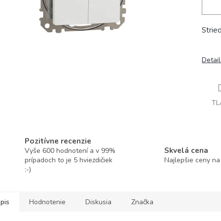
Strie
Detai
TL
Pozitívne recenzie
Skvelá cena
Vyše 600 hodnotení a v 99%
prípadoch to je 5 hviezdičiek
Najlepšie ceny na
:-)
pis
Hodnotenie
Diskusia
Značka