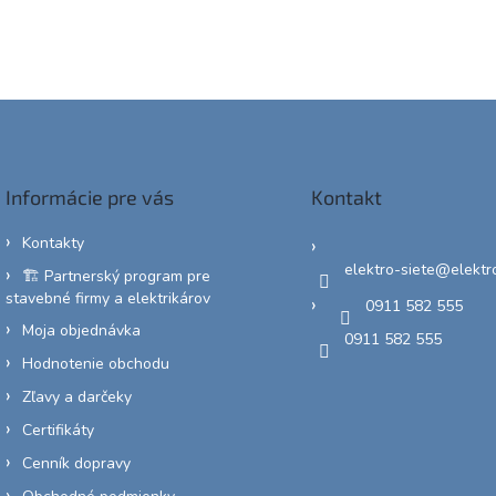
Informácie pre vás
Kontakt
Kontakty
elektro-siete
@
elektr
🏗️ Partnerský program pre
stavebné firmy a elektrikárov
0911 582 555
Moja objednávka
0911 582 555
Hodnotenie obchodu
Zľavy a darčeky
Certifikáty
Cenník dopravy