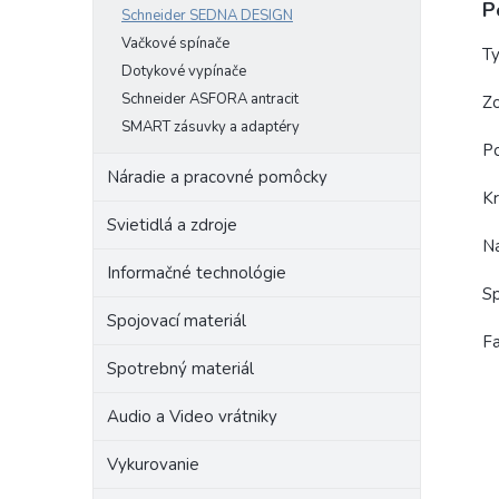
P
Schneider SEDNA DESIGN
Vačkové spínače
Ty
Dotykové vypínače
Schneider ASFORA antracit
Zo
SMART zásuvky a adaptéry
P
Náradie a pracovné pomôcky
Kr
Svietidlá a zdroje
N
Informačné technológie
S
Spojovací materiál
Fa
Spotrebný materiál
Audio a Video vrátniky
Vykurovanie