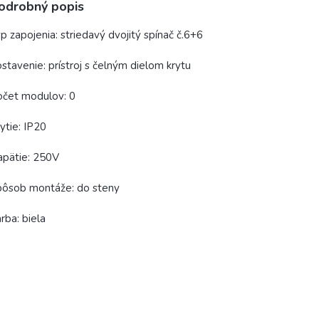
odrobný popis
p zapojenia: striedavý dvojitý spínač č.6+6
stavenie: prístroj s čelným dielom krytu
očet modulov: 0
ytie: IP20
apätie: 250V
pôsob montáže: do steny
rba: biela