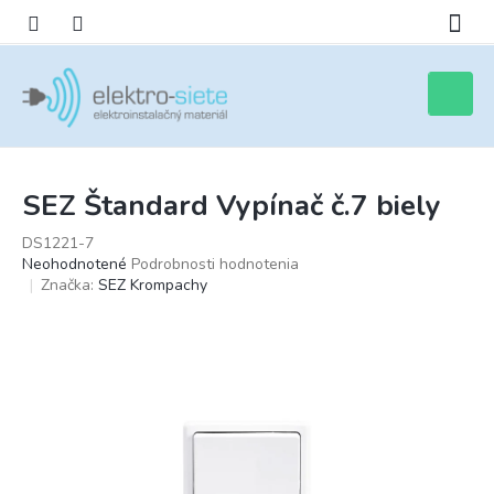
Prejsť
na
obsah
Nákupn
košík
SEZ Štandard Vypínač č.7 biely
DS1221-7
Priemerné
Neohodnotené
Podrobnosti hodnotenia
hodnotenie
Značka:
SEZ Krompachy
produktu
je
0,0
z
5
hviezdičiek.