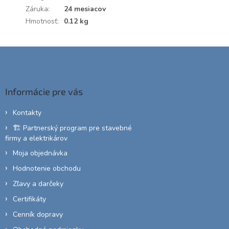
Záruka
:
24 mesiacov
Hmotnosť
:
0.12 kg
Z
á
p
ä
Informácie pre vás
t
i
Kontakty
e
🏗️ Partnerský program pre stavebné
firmy a elektrikárov
Moja objednávka
Hodnotenie obchodu
Zľavy a darčeky
Certifikáty
Cenník dopravy