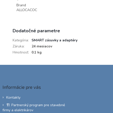
Brand
ALLOCACOC
Dodatočné parametre
Kategória
:
SMART zásuvky a adaptéry
Záruka
:
24 mesiacov
Hmotnosť
:
0.1 kg
Z
á
p
ä
Informácie pre vás
t
i
Kontakty
e
🏗️ Partnerský program pre stavebné
firmy a elektrikárov