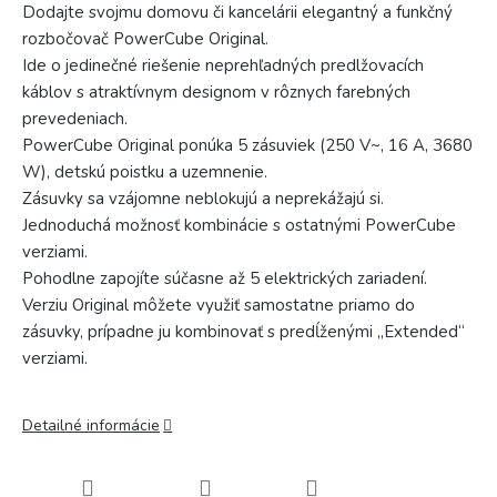
Dodajte svojmu domovu či kancelárii elegantný a funkčný
rozbočovač PowerCube Original.
Ide o jedinečné riešenie neprehľadných predlžovacích
káblov s atraktívnym designom v rôznych farebných
prevedeniach.
PowerCube Original ponúka 5 zásuviek (250 V~, 16 A, 3680
W), detskú poistku a uzemnenie.
Zásuvky sa vzájomne neblokujú a neprekážajú si.
Jednoduchá možnosť kombinácie s ostatnými PowerCube
verziami.
Pohodlne zapojíte súčasne až 5 elektrických zariadení.
Verziu Original môžete využiť samostatne priamo do
zásuvky, prípadne ju kombinovať s predĺženými „Extended“
verziami.
Detailné informácie