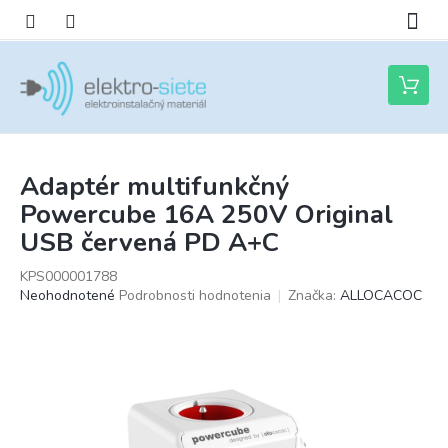
Prejsť
na
obsah
Nákupn
košík
Adaptér multifunkčný
Powercube 16A 250V Original
USB červená PD A+C
KPS000001788
Priemerné
Neohodnotené
Podrobnosti hodnotenia
Značka:
ALLOCACOC
hodnotenie
produktu
je
0,0
z
5
hviezdičiek.