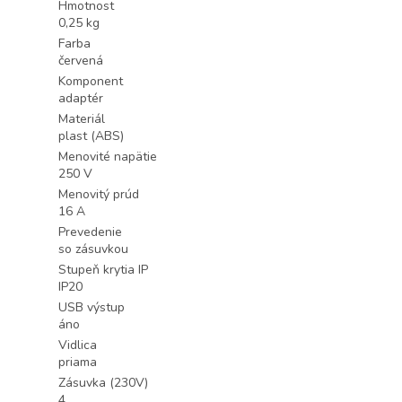
Hmotnost
0,25 kg
Farba
červená
Komponent
adaptér
Materiál
plast (ABS)
Menovité napätie
250 V
Menovitý prúd
16 A
Prevedenie
so zásuvkou
Stupeň krytia IP
IP20
USB výstup
áno
Vidlica
priama
Zásuvka (230V)
4