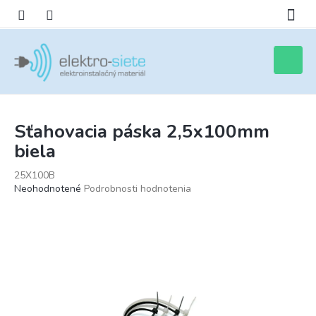
Prejsť
na
obsah
Nákupn
košík
Sťahovacia páska 2,5x100mm
biela
25X100B
Priemerné
Neohodnotené
Podrobnosti hodnotenia
hodnotenie
produktu
je
0,0
z
5
hviezdičiek.