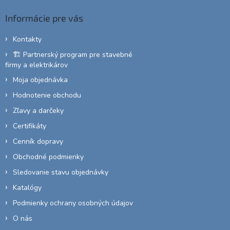
p
ä
Informácie pre vás
t
i
Kontakty
e
🏗️ Partnerský program pre stavebné
firmy a elektrikárov
Moja objednávka
Hodnotenie obchodu
Zľavy a darčeky
Certifikáty
Cenník dopravy
Obchodné podmienky
Sledovanie stavu objednávky
Katalógy
Podmienky ochrany osobných údajov
O nás