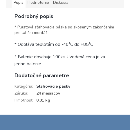
Popis
Hodnotenie
Diskusia
Podrobný popis
* Plastová sťahovacia páska so skoseným zakončením
pre lahšiu montáž
* Odoláva teplotám od -40°C do +85°C
* Balenie obsahuje 100ks. Uvedená cena je za
jedno balenie.
Dodatočné parametre
Kategória
:
Sťahovacie pásky
Záruka
:
24 mesiacov
Hmotnosť
:
0.01 kg
Z
á