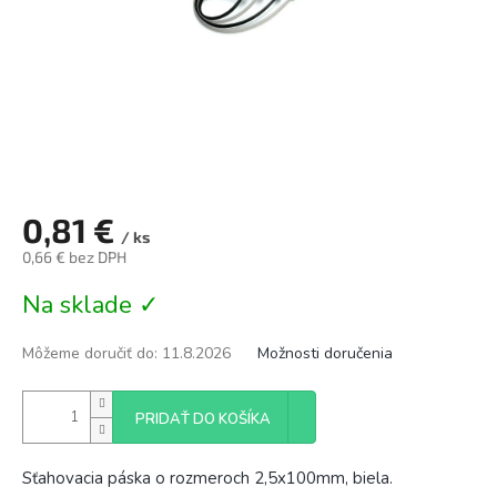
0,81 €
/ ks
0,66 € bez DPH
Jednotková
Na sklade ✓
cena:
Môžeme doručiť do:
11.8.2026
Možnosti doručenia
PRIDAŤ DO KOŠÍKA
Sťahovacia páska o rozmeroch 2,5x100mm, biela.