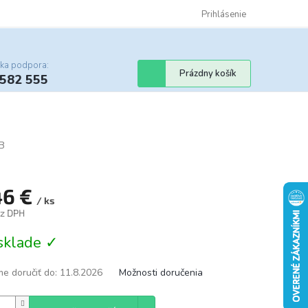
Certifikáty
Cenník dopravy
Obchodné podmienky
Prihlásenie
Sledovanie st
cka podpora:
Nákupný
Prázdny košík
 582 555
košík
B
46 €
/ ks
ez DPH
tková
sklade ✓
e doručiť do:
11.8.2026
Možnosti doručenia