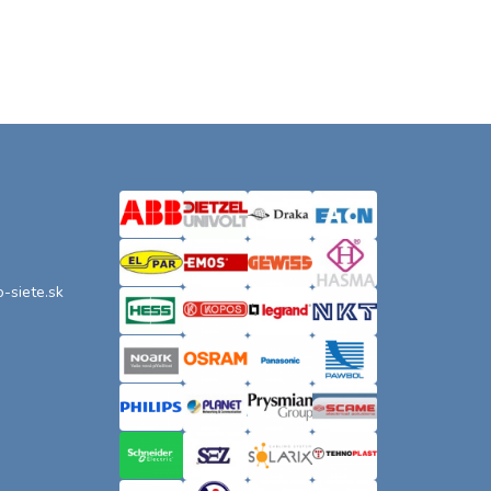
o-siete.sk