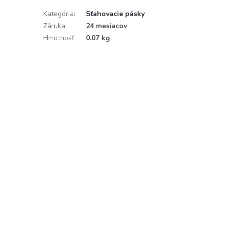
Kategória
:
Sťahovacie pásky
Záruka
:
24 mesiacov
Hmotnosť
:
0.07 kg