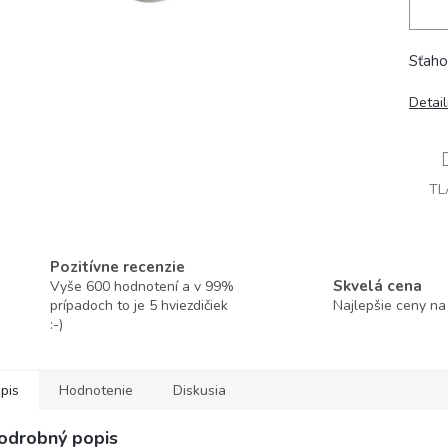
Sťaho
Detai
TL
Pozitívne recenzie
Skvelá cena
Vyše 600 hodnotení a v 99%
prípadoch to je 5 hviezdičiek
Najlepšie ceny na
:-)
pis
Hodnotenie
Diskusia
odrobný popis