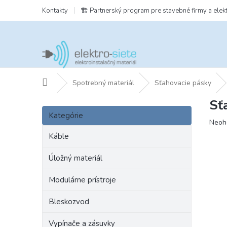
Prejsť
Kontakty
🏗️ Partnerský program pre stavebné firmy a elek
na
obsah
Domov
Spotrebný materiál
Sťahovacie pásky
Sť
B
Preskočiť
o
Kategórie
kategórie
Prie
Neoh
č
hodn
n
Káble
prod
ý
je
p
Úložný materiál
0,0
a
z
Modulárne prístroje
5
n
hviezd
e
Bleskozvod
l
Vypínače a zásuvky