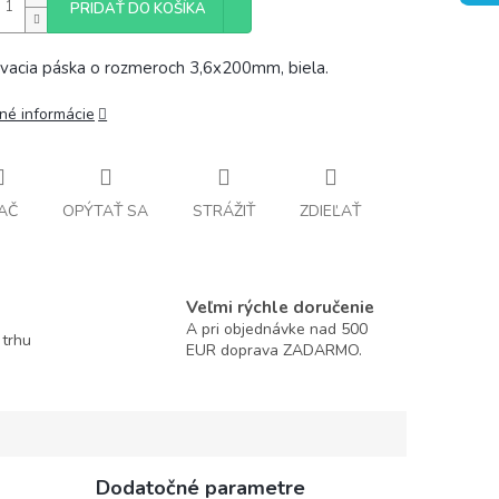
PRIDAŤ DO KOŠÍKA
vacia páska o rozmeroch 3,6x200mm, biela.
lné informácie
AČ
OPÝTAŤ SA
STRÁŽIŤ
ZDIEĽAŤ
Veľmi rýchle doručenie
A pri objednávke nad 500
 trhu
EUR doprava ZADARMO.
Dodatočné parametre