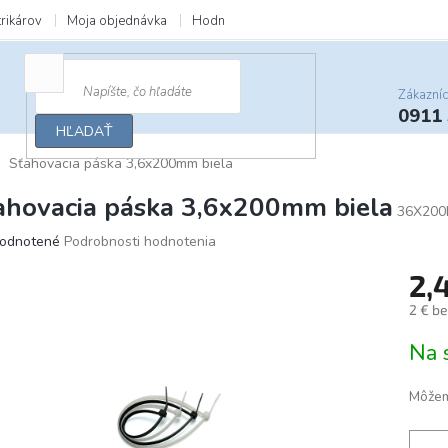
trikárov
Moja objednávka
Hodnotenie obchodu
Zľavy a darčeky
Zákazní
0911
HĽADAŤ
Sťahovacia páska 3,6x200mm biela
ahovacia páska 3,6x200mm biela
36X200
merné
odnotené
Podrobnosti hodnotenia
otenie
2,
uktu
2 € b
Jedno
Na 
cena:
ičiek.
Môžem