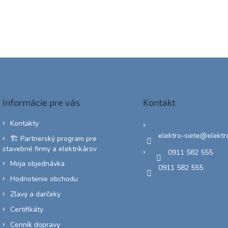
Informácie pre vás
Kontakt
Kontakty
elektro-siete
@
elektr
🏗️ Partnerský program pre
stavebné firmy a elektrikárov
0911 582 555
Moja objednávka
0911 582 555
Hodnotenie obchodu
Zľavy a darčeky
Certifikáty
Cenník dopravy