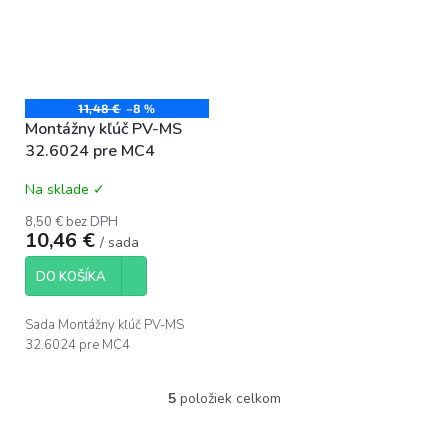
11,48 €
–8 %
Montážny kľúč PV-MS
32.6024 pre MC4
Na sklade ✓
8,50 € bez DPH
10,46 €
/ sada
DO KOŠÍKA
Sada Montážny kľúč PV-MS
32.6024 pre MC4
5
položiek celkom
O
v
l