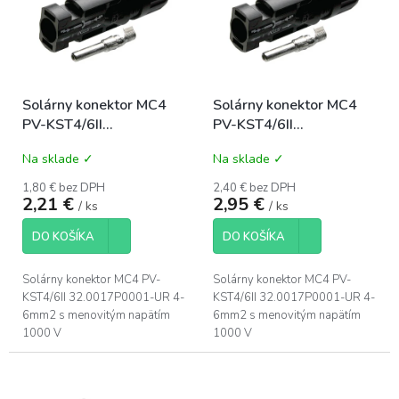
i
p
s
r
p
o
r
d
o
u
Solárny konektor MC4
Solárny konektor MC4
d
k
PV-KST4/6II
PV-KST4/6II
u
t
32.0017P0001-UR 4-
32.0017P0001-UR 4-
k
o
Na sklade ✓
Na sklade ✓
6mm2 samec
6mm2 samica
t
v
o
1,80 € bez DPH
2,40 € bez DPH
2,21 €
2,95 €
v
/ ks
/ ks
DO KOŠÍKA
DO KOŠÍKA
Solárny konektor MC4 PV-
Solárny konektor MC4 PV-
KST4/6II 32.0017P0001-UR 4-
KST4/6II 32.0017P0001-UR 4-
6mm2 s menovitým napätím
6mm2 s menovitým napätím
1000 V
1000 V