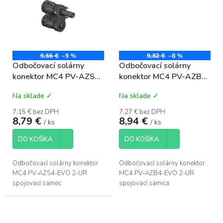
9,66 €
–9 %
9,82 €
–8 %
Odbočovací solárny
Odbočovací solárny
konektor MC4 PV-AZS4-
konektor MC4 PV-AZB4-
EVO 2-UR spojovací
EVO 2-UR spojovací
Na sklade ✓
Na sklade ✓
samec
samica
7,15 € bez DPH
7,27 € bez DPH
8,79 €
8,94 €
/ ks
/ ks
DO KOŠÍKA
DO KOŠÍKA
Odbočovací solárny konektor
Odbočovací solárny konektor
MC4 PV-AZS4-EVO 2-UR
MC4 PV-AZB4-EVO 2-UR
spojovací samec
spojovací samica