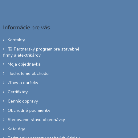
Z
á
á
d
p
a
c
ä
Informácie pre vás
i
t
e
i
p
Kontakty
e
r
🏗️ Partnerský program pre stavebné
v
firmy a elektrikárov
k
y
Moja objednávka
v
Hodnotenie obchodu
ý
p
Zľavy a darčeky
i
Certifikáty
s
u
Cenník dopravy
Obchodné podmienky
Sledovanie stavu objednávky
Katalógy