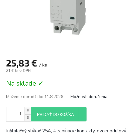
25,83 €
/ ks
21 € bez DPH
Jednotková
Na sklade ✓
cena:
Môžeme doručiť do:
11.8.2026
Možnosti doručenia
PRIDAŤ DO KOŠÍKA
Inštalačný stýkač 25A, 4 zapínacie kontakty, dvojmodulový.