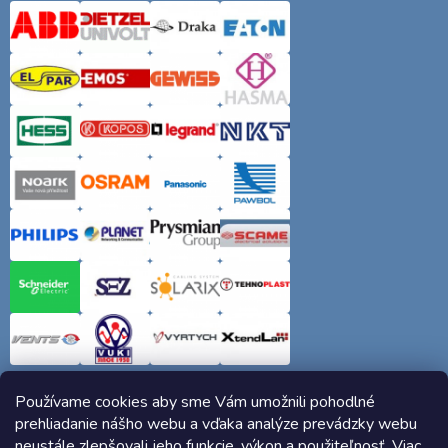
Používame cookies aby sme Vám umožnili pohodlné
prehliadanie nášho webu a vďaka analýze prevádzky webu
neustále zlepšovali jeho funkcie, výkon a použiteľnosť. Viac