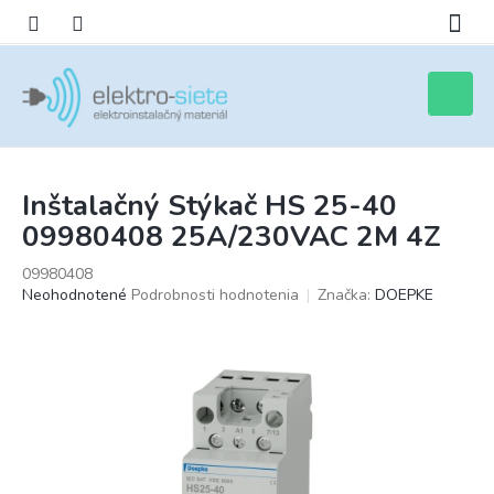
Prejsť
na
obsah
Nákupn
košík
Inštalačný Stýkač HS 25-40
09980408 25A/230VAC 2M 4Z
09980408
Priemerné
Neohodnotené
Podrobnosti hodnotenia
Značka:
DOEPKE
hodnotenie
produktu
je
0,0
z
5
hviezdičiek.