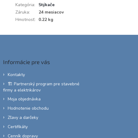
Kategória
:
Stýkače
Záruka
:
24 mesiacov
Hmotnosť
:
0.22 kg
Z
á
p
ä
Informácie pre vás
t
i
Kontakty
e
🏗️ Partnerský program pre stavebné
firmy a elektrikárov
Moja objednávka
Hodnotenie obchodu
Zľavy a darčeky
Certifikáty
Cenník dopravy