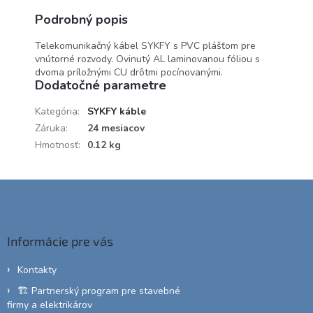
Podrobný popis
Telekomunikačný kábel SYKFY s PVC plášťom pre
vnútorné rozvody. Ovinutý AL laminovanou fóliou s
dvoma príložnými CU drôtmi pocínovanými.
Dodatočné parametre
Kategória
:
SYKFY káble
Záruka
:
24 mesiacov
Hmotnosť
:
0.12 kg
Z
á
p
ä
Informácie pre vás
t
i
Kontakty
e
🏗️ Partnerský program pre stavebné
firmy a elektrikárov