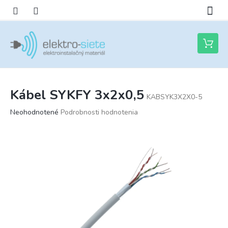
Prejsť
na
obsah
Nákupn
košík
Kábel SYKFY 3x2x0,5
KABSYK3X2X0-5
Priemerné
Neohodnotené
Podrobnosti hodnotenia
hodnotenie
produktu
je
0,0
z
5
hviezdičiek.