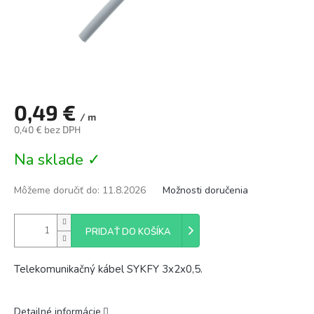
0,49 €
/ m
0,40 € bez DPH
Jednotková
Na sklade ✓
cena:
Môžeme doručiť do:
11.8.2026
Možnosti doručenia
PRIDAŤ DO KOŠÍKA
Telekomunikačný kábel SYKFY 3x2x0,5.
Detailné informácie