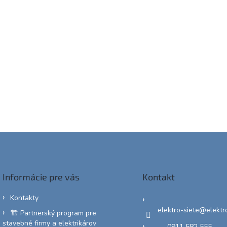
Informácie pre vás
Kontakt
Kontakty
elektro-siete
@
elektr
🏗️ Partnerský program pre
stavebné firmy a elektrikárov
0911 582 555