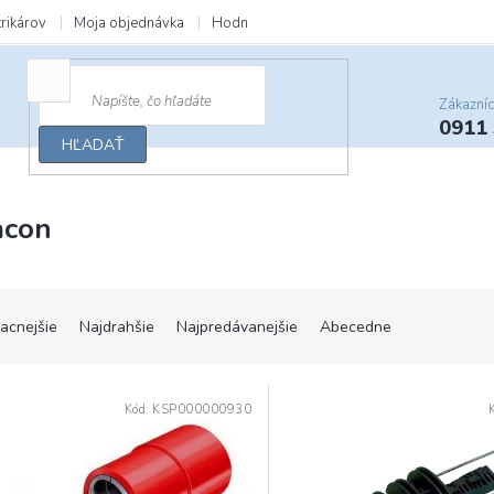
trikárov
Moja objednávka
Hodnotenie obchodu
Zľavy a darčeky
Zákazní
0911
HĽADAŤ
acon
lacnejšie
Najdrahšie
Najpredávanejšie
Abecedne
Kód:
KSP000000930