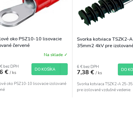
lové oko PSZ10-10 lisovacie
Svorka kotviaca TSZK2-A
lované červené
35mm2 4kV pre izolovan
vedenie
Na sklade ✓
 € bez DPH
6 € bez DPH
DO KOŠÍKA
DO KO
86 €
7,38 €
/ ks
/ ks
ové oko PSZ10-10 lisovacie izolované
Svorka kotviaca TSZK2-A 25-
ené
pre izolované vzdušné vedenie.
O
v
l
á
d