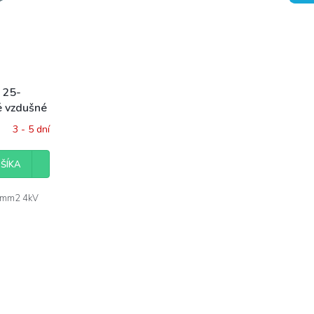
 25-
é vzdušné
3 - 5 dní
ŠÍKA
35mm2 4kV