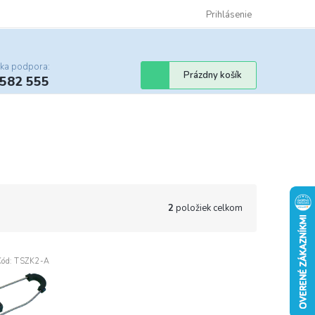
Certifikáty
Cenník dopravy
Obchodné podmienky
Prihlásenie
Sledovanie st
cka podpora:
Nákupný
Prázdny košík
 582 555
košík
2
položiek celkom
Kód:
TSZK2-A