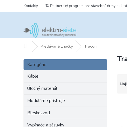
Prejsť
Kontakty
🏗️ Partnerský program pre stavebné firmy a elek
na
obsah
Domov
Predávané značky
Tracon
Tr
B
Preskočiť
o
Kategórie
kategórie
č
n
Káble
R
ý
a
Naj
p
Úložný materiál
d
a
e
Modulárne prístroje
n
V
n
e
ý
i
Bleskozvod
l
p
e
i
p
Vypínače a zásuvky
s