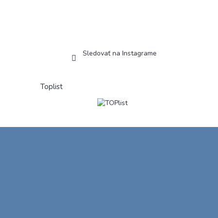
Sledovať na Instagrame
Toplist
Z
á
p
ä
t
i
e