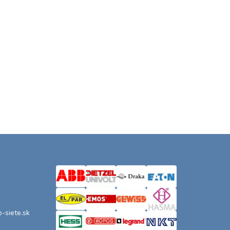
o-siete.sk