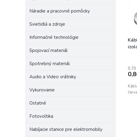
r
p
o
Náradie a pracovné pomôcky
r
d
o
u
Svietidlá a zdroje
d
k
u
t
Informačné technológie
k
o
Káb
t
v
izo
Spojovací materiál
o
v
Spotrebný materiál
0,70
0,
Audio a Video vrátniky
Kábl
Vykurovanie
červ
Ostatné
Fotovoltika
Nabíjacie stanice pre elektromobily