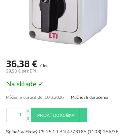
36,38 €
/ ks
29,58 € bez DPH
Jednotková
Na sklade ✓
cena:
Môžeme doručiť do:
10.8.2026
Možnosti doručenia
PRIDAŤ DO KOŠÍKA
Spínač vačkový CS 25 10 PN 4773165 (1103) 25A/3P