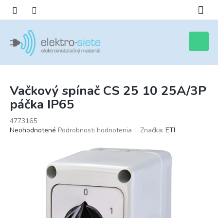
Prejsť
na
obsah
Nákupn
košík
Vačkový spínač CS 25 10 25A/3P
páčka IP65
4773165
Priemerné
Neohodnotené
Podrobnosti hodnotenia
Značka:
ETI
hodnotenie
produktu
je
0,0
z
5
hviezdičiek.