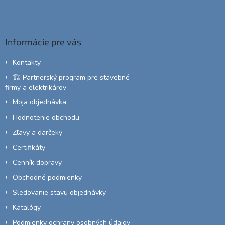
Z
á
p
ä
Informácie pre vás
t
i
Kontakty
e
🏗️ Partnerský program pre stavebné
firmy a elektrikárov
Moja objednávka
Hodnotenie obchodu
Zľavy a darčeky
Certifikáty
Cenník dopravy
Obchodné podmienky
Sledovanie stavu objednávky
Katalógy
Podmienky ochrany osobných údajov