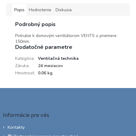
Popis
Hodnotenie
Diskusia
Podrobný popis
Potrubie k domovým ventilátorom VENTS o priemere
150mm.
Dodatočné parametre
Kategória
:
Ventilačná technika
Záruka
:
24 mesiacov
Hmotnosť
:
0.06 kg
Z
á
p
ä
Informácie pre vás
t
i
Kontakty
e