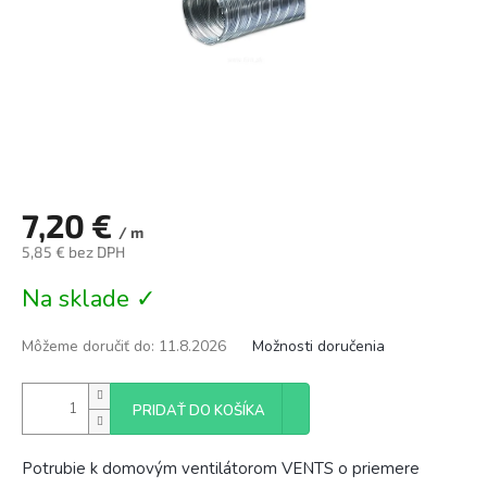
7,20 €
/ m
5,85 € bez DPH
Jednotková
Na sklade ✓
cena:
Môžeme doručiť do:
11.8.2026
Možnosti doručenia
PRIDAŤ DO KOŠÍKA
Potrubie k domovým ventilátorom VENTS o priemere