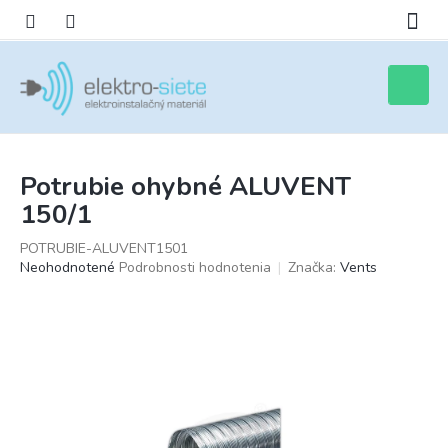
Prejsť
na
obsah
Nákupn
košík
Potrubie ohybné ALUVENT
150/1
POTRUBIE-ALUVENT1501
Priemerné
Neohodnotené
Podrobnosti hodnotenia
Značka:
Vents
hodnotenie
produktu
je
0,0
z
5
hviezdičiek.