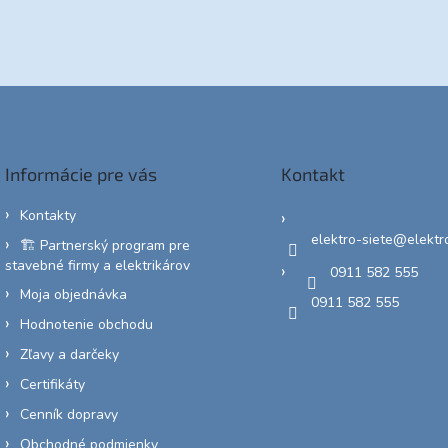
Informácie pre vás
Kontakt
Kontakty
elektro-siete
@
elektr
🏗️ Partnerský program pre
stavebné firmy a elektrikárov
0911 582 555
Moja objednávka
0911 582 555
Hodnotenie obchodu
Zľavy a darčeky
Certifikáty
Cenník dopravy
Obchodné podmienky