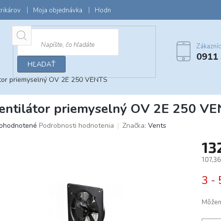
trikárov
Moja objednávka
Hodnotenie obchodu
Zľavy a darčeky
Zákazní
0911
HĽADAŤ
átor priemyselný OV 2E 250 VENTS
entilátor priemyselný OV 2E 250 V
iemerné
ohodnotené
Podrobnosti hodnotenia
Značka:
Vents
dnotenie
13
oduktu
107,3
Jedno
3 - 
cena:
ezdičiek.
Môžem