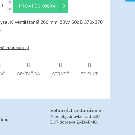
PRIDAŤ DO KOŠÍKA
yselný ventilátor Ø 260 mm, 80W 60dB 370x370
.
lné informácie
AČ
OPÝTAŤ SA
STRÁŽIŤ
ZDIEĽAŤ
Veľmi rýchle doručenie
A pri objednávke nad 500
 trhu
EUR doprava ZADARMO.