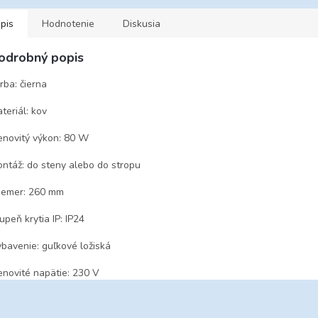
pis
Hodnotenie
Diskusia
odrobný popis
rba: čierna
teriál: kov
novitý výkon: 80 W
ntáž: do steny alebo do stropu
iemer: 260 mm
upeň krytia IP: IP24
bavenie: guľkové ložiská
novité napätie: 230 V