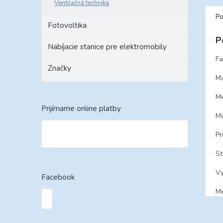
Ventilačná technika
Po
Fotovoltika
P
Nabíjacie stanice pre elektromobily
Fa
Značky
Ma
Me
Prijímame online platby
Mo
Pr
St
Vy
Facebook
Me