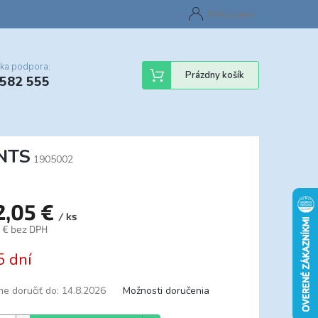
Certifikáty
Cenník dopravy
Obchodné podmienky
Prihlásenie
Sledovanie st
cka podpora:
Nákupný
Prázdny košík
 582 555
košík
ENTS
1905002
2,05 €
/ ks
6 € bez DPH
tková
5 dní
e doručiť do:
14.8.2026
Možnosti doručenia